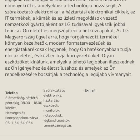
élményekről is, amelyekhez a technológia hozzásegít. A
szórakoztató elektronikai, a háztartási elektronikai cikkek, az
IT termékek, a klímák és az üzleti megoldások vezető
nemzetközi gyártójaként az LG tudásával igyekszik jobbá
tenni az Ön életét és megszépíteni a hétköznapokat. Az LG
Magyarország ügyel arra, hogy forgalmazott termékei
könnyen kezelhetők, modern formatervezésűek és
energiatakarékosak legyenek, hogy Ön hatékonyabban tudja
élni az életét, és közben óvja környezetünket. Olyan
eszközöket kínálunk, amelyek a lehető legjobban illeszkednek
az Ön igényeihez és életstílusához, és amelyek az Ön
rendelkezésére bocsátják a technológia legújabb vívmányait.
Szórakoztató
E-mail
Telefon
elektronika,
Elérhetőség: hétfőtől -
háztartási
péntekig, 08:00 - 18:00
eszközök,
között,
monitorok,
Hétvégén és
notebookok,
ünnepnapokon: zárva
légkondicionálók,
06-1-54-54-054
terméktámogatás