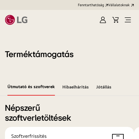
Fenntarthatóság
Vállalatoknak
Bejelentkezés
Kosár
Menü
megn
Terméktámogatás
Útmutató és szoftverek
Hibaelhárítás
Jótállás
Népszerű
szoftverletöltések
Szoftverfrissítés