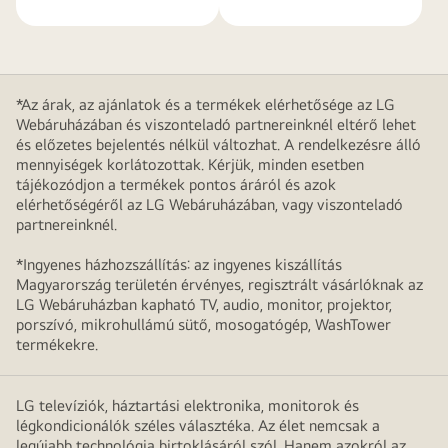
*Az árak, az ajánlatok és a termékek elérhetősége az LG
Webáruházában és viszonteladó partnereinknél eltérő lehet
és előzetes bejelentés nélkül változhat. A rendelkezésre álló
mennyiségek korlátozottak. Kérjük, minden esetben
tájékozódjon a termékek pontos áráról és azok
elérhetőségéről az LG Webáruházában, vagy viszonteladó
partnereinknél.
*Ingyenes házhozszállítás: az ingyenes kiszállítás
Magyarország területén érvényes, regisztrált vásárlóknak az
LG Webáruházban kapható TV, audio, monitor, projektor,
porszívó, mikrohullámú sütő, mosogatógép, WashTower
termékekre.
LG televíziók, háztartási elektronika, monitorok és
légkondicionálók széles választéka. Az élet nemcsak a
legújabb technológia birtoklásáról szól. Hanem azokról az