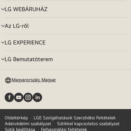
toggle
LG WEBÁRUHÁZ
menu
toggle
Az LG-ről
menu
toggle
LG EXPERIENCE
menu
toggle
LG Bemutatóterem
menu
toggle
Magyarország, Magyar
Oldaltérkép
LGE Szolgáltatások Szerződési Feltételek
Adatvédelmi szabályzat
Sütikkel kapcsolatos szabályzat
Sütik beállítása
Felhasználási feltételek