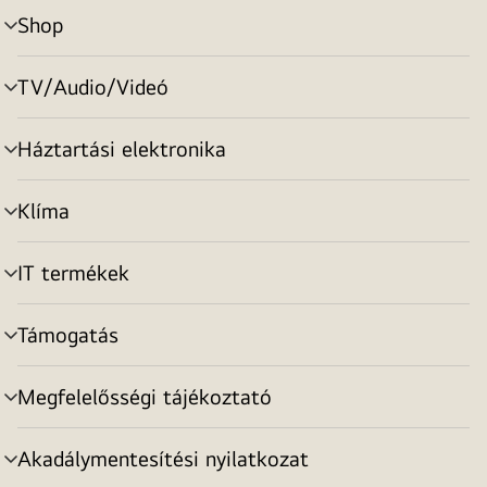
Shop
menu
toggle
TV/Audio/Videó
menu
toggle
Háztartási elektronika
menu
toggle
Klíma
menu
toggle
IT termékek
menu
toggle
Támogatás
menu
toggle
Megfelelősségi tájékoztató
menu
toggle
Akadálymentesítési nyilatkozat
menu