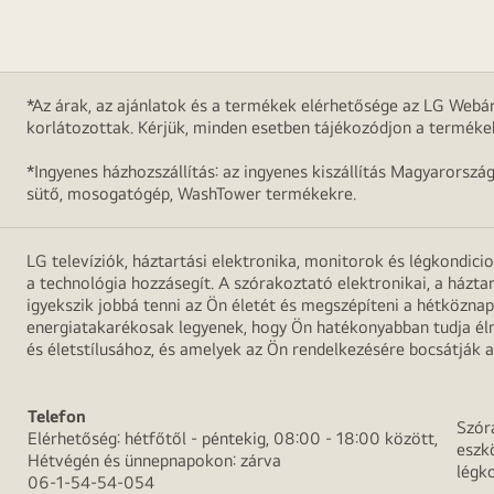
*Az árak, az ajánlatok és a termékek elérhetősége az LG Webár
korlátozottak. Kérjük, minden esetben tájékozódjon a terméke
*Ingyenes házhozszállítás: az ingyenes kiszállítás Magyarorszá
sütő, mosogatógép, WashTower termékekre.
LG televíziók, háztartási elektronika, monitorok és légkondici
a technológia hozzásegít. A szórakoztató elektronikai, a házta
igyekszik jobbá tenni az Ön életét és megszépíteni a hétközn
energiatakarékosak legyenek, hogy Ön hatékonyabban tudja élni
és életstílusához, és amelyek az Ön rendelkezésére bocsátják a
Telefon
Szór
Elérhetőség: hétfőtől - péntekig, 08:00 - 18:00 között,
eszk
Hétvégén és ünnepnapokon: zárva
légk
06-1-54-54-054