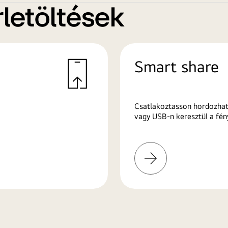
letöltések
Smart share
Csatlakoztasson hordozhat
vagy USB-n keresztül a fén
További
információk