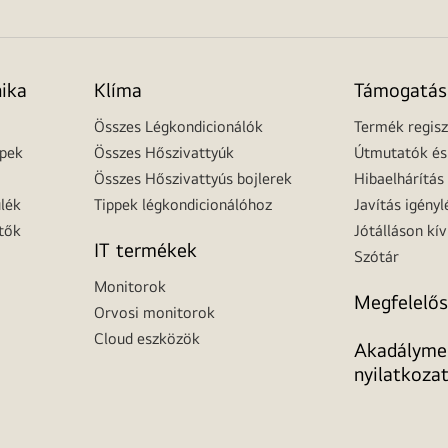
nika
Klíma
Támogatás
Összes Légkondicionálók
Termék regisz
épek
Összes Hőszivattyúk
Útmutatók és 
Összes Hőszivattyús bojlerek
Hibaelhárítás
lék
Tippek légkondicionálóhoz
Javítás igényl
tők
Jótálláson kív
IT termékek
Szótár
Monitorok
Megfelelős
Orvosi monitorok
Cloud eszközök
Akadálymen
nyilatkoza