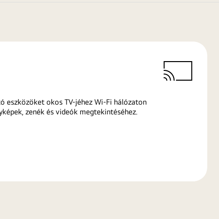
ó eszközöket okos TV-jéhez Wi-Fi hálózaton
yképek, zenék és videók megtekintéséhez.