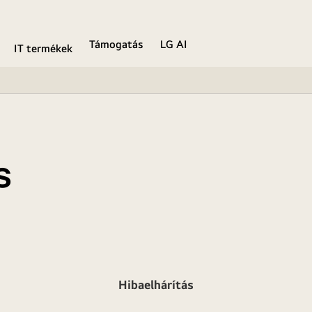
Támogatás
LG AI
IT termékek
s
Hibaelhárítás