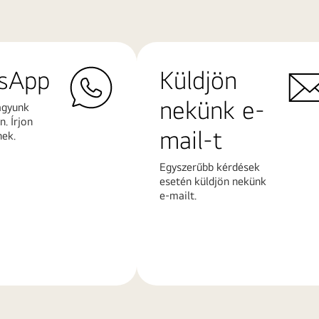
sApp
Küldjön
nekünk e-
agyunk
. Írjon
mail-t
nek.
Egyszerűbb kérdések
esetén küldjön nekünk
e-mailt.
További
k
információk