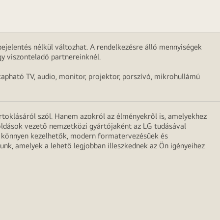
ejelentés nélkül változhat. A rendelkezésre álló mennyiségek
y viszonteladó partnereinknél.
apható TV, audio, monitor, projektor, porszívó, mikrohullámú
irtoklásáról szól. Hanem azokról az élményekről is, amelyekhez
egoldások vezető nemzetközi gyártójaként az LG tudásával
ei könnyen kezelhetők, modern formatervezésűek és
unk, amelyek a lehető legjobban illeszkednek az Ön igényeihez