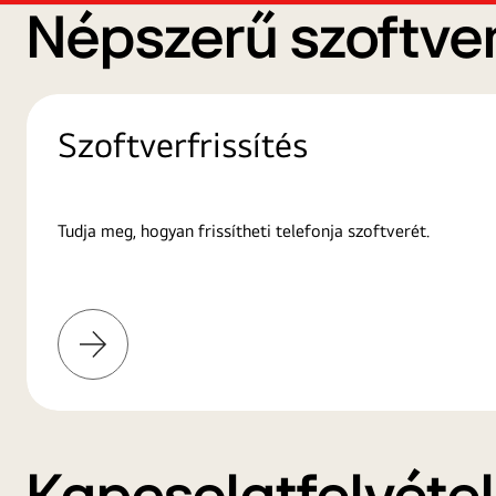
Népszerű szoftver
Szoftverfrissítés
Tudja meg, hogyan frissítheti telefonja szoftverét.
További
információk