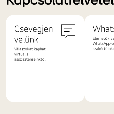
Kapcsolatfelvétel
Csevegjen
What
velünk
Elérhetők v
WhatsApp-on
szakértőink
Válaszokat kaphat
virtuális
asszisztenseinktől.
További
További
információk
információ