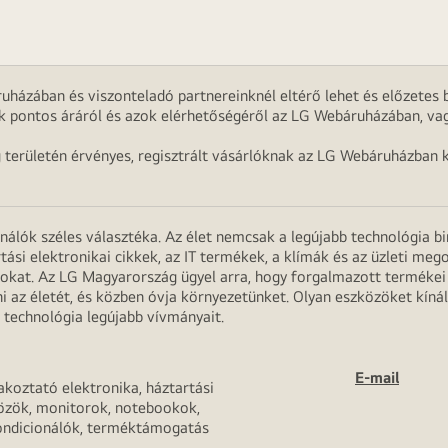
uházában és viszonteladó partnereinknél eltérő lehet és előzetes b
k pontos áráról és azok elérhetőségéről az LG Webáruházában, vag
g területén érvényes, regisztrált vásárlóknak az LG Webáruházban k
onálók széles választéka. Az élet nemcsak a legújabb technológia b
rtási elektronikai cikkek, az IT termékek, a klímák és az üzleti m
apokat. Az LG Magyarország ügyel arra, hogy forgalmazott termék
 az életét, és közben óvja környezetünket. Olyan eszközöket kínál
 technológia legújabb vívmányait.
E-mail
akoztató elektronika, háztartási
özök, monitorok, notebookok,
ondicionálók, terméktámogatás