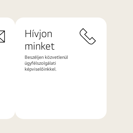
Hívjon
minket
Beszéljen közvetlenül
ügyfélszolgálati
képviselőinkkel.
További
információk