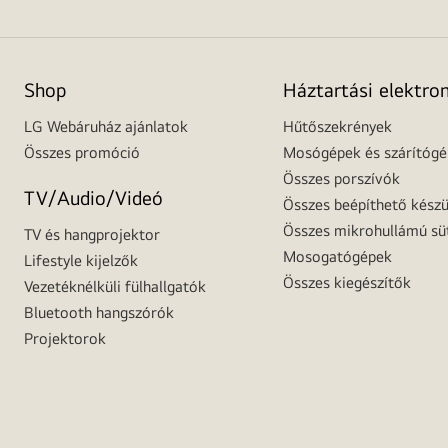
Shop
Háztartási elektro
LG Webáruház ajánlatok
Hűtőszekrények
Összes promóció
Mosógépek és szárítóg
Összes porszívók
TV/Audio/Videó
Összes beépíthető készü
Összes mikrohullámú sü
TV és hangprojektor
Mosogatógépek
Lifestyle kijelzők
Összes kiegészítők
Vezetéknélküli fülhallgatók
Bluetooth hangszórók
Projektorok