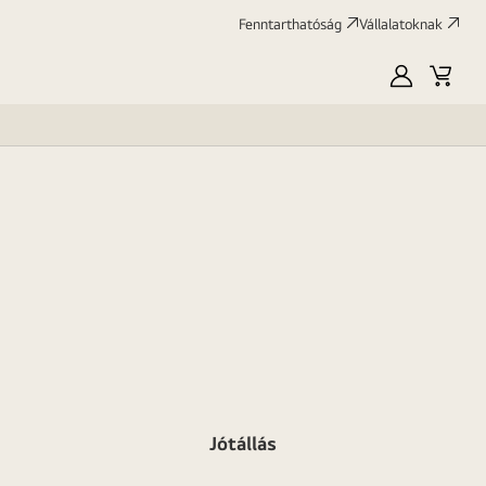
Fenntarthatóság
Vállalatoknak
Saját
Kosár
LG
Jótállás