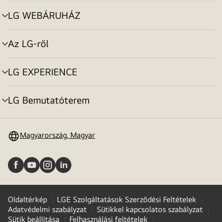
toggle
LG WEBÁRUHÁZ
menu
toggle
Az LG-ről
menu
toggle
LG EXPERIENCE
menu
toggle
LG Bemutatóterem
menu
toggle
Magyarország, Magyar
Oldaltérkép
LGE Szolgáltatások Szerződési Feltételek
Adatvédelmi szabályzat
Sütikkel kapcsolatos szabályzat
Sütik beállítása
Felhasználási feltételek