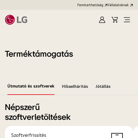
Fenntarthatóság
Vállalatoknak
Bejelentkezés
Kosár
Menü
megn
Terméktámogatás
Útmutató és szoftverek
Hibaelhárítás
Jótállás
Népszerű
szoftverletöltések
Szoftverfrissítés