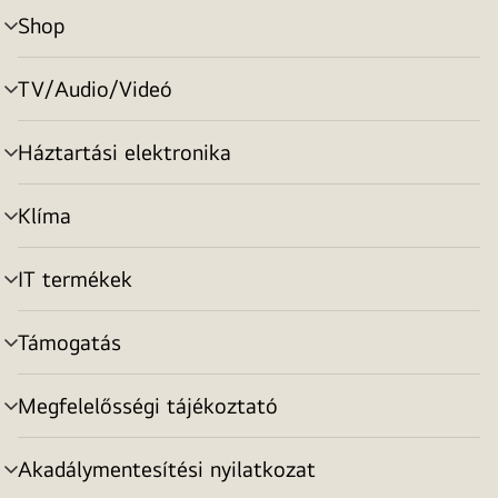
Shop
menu
toggle
TV/Audio/Videó
menu
toggle
Háztartási elektronika
menu
toggle
Klíma
menu
toggle
IT termékek
menu
toggle
Támogatás
menu
toggle
Megfelelősségi tájékoztató
menu
toggle
Akadálymentesítési nyilatkozat
menu