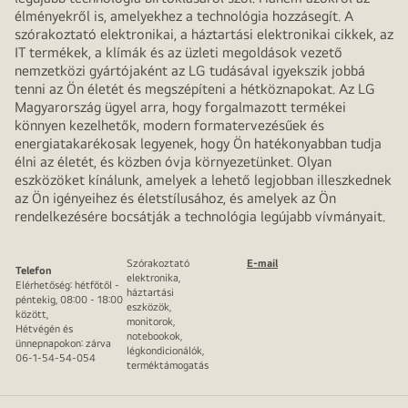
élményekről is, amelyekhez a technológia hozzásegít. A
szórakoztató elektronikai, a háztartási elektronikai cikkek, az
IT termékek, a klímák és az üzleti megoldások vezető
nemzetközi gyártójaként az LG tudásával igyekszik jobbá
tenni az Ön életét és megszépíteni a hétköznapokat. Az LG
Magyarország ügyel arra, hogy forgalmazott termékei
könnyen kezelhetők, modern formatervezésűek és
energiatakarékosak legyenek, hogy Ön hatékonyabban tudja
élni az életét, és közben óvja környezetünket. Olyan
eszközöket kínálunk, amelyek a lehető legjobban illeszkednek
az Ön igényeihez és életstílusához, és amelyek az Ön
rendelkezésére bocsátják a technológia legújabb vívmányait.
Szórakoztató
E-mail
Telefon
elektronika,
Elérhetőség: hétfőtől -
háztartási
péntekig, 08:00 - 18:00
eszközök,
között,
monitorok,
Hétvégén és
notebookok,
ünnepnapokon: zárva
légkondicionálók,
06-1-54-54-054
terméktámogatás