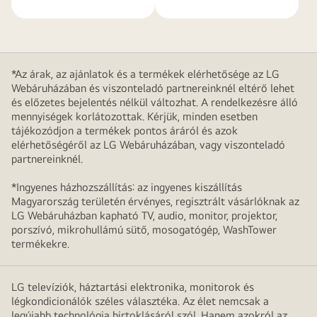
*Az árak, az ajánlatok és a termékek elérhetősége az LG
Webáruházában és viszonteladó partnereinknél eltérő lehet
és előzetes bejelentés nélkül változhat. A rendelkezésre álló
mennyiségek korlátozottak. Kérjük, minden esetben
tájékozódjon a termékek pontos áráról és azok
elérhetőségéről az LG Webáruházában, vagy viszonteladó
partnereinknél.
*Ingyenes házhozszállítás: az ingyenes kiszállítás
Magyarország területén érvényes, regisztrált vásárlóknak az
LG Webáruházban kapható TV, audio, monitor, projektor,
porszívó, mikrohullámú sütő, mosogatógép, WashTower
termékekre.
LG televíziók, háztartási elektronika, monitorok és
légkondicionálók széles választéka. Az élet nemcsak a
legújabb technológia birtoklásáról szól. Hanem azokról az