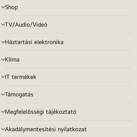
Shop
menu
toggle
TV/Audio/Videó
menu
toggle
Háztartási elektronika
menu
toggle
Klíma
menu
toggle
IT termékek
menu
toggle
Támogatás
menu
toggle
Megfelelősségi tájékoztató
menu
toggle
Akadálymentesítési nyilatkozat
menu