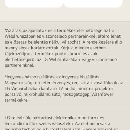
*Az árak, az ajánlatok és a termékek elérhetősége az LG
Webáruházában és viszonteladó partnereinknél eltérő lehet
és előzetes bejelentés nélkül változhat. A rendelkezésre álló
mennyiségek korlátozottak. Kérjük, minden esetben
tájékozódjon a termékek pontos áráról és azok
elérhetőségéről az LG Webáruházában, vagy viszonteladó
partnereinknél.
*Ingyenes házhozszállítás: az ingyenes kiszállítás
Magyarország területén érvényes, regisztrált vásárlóknak az
LG Webáruházban kapható TV, audio, monitor, projektor,
porszívó, mikrohullámú sütő, mosogatógép, WashTower
termékekre.
LG televíziók, háztartási elektronika, monitorok és
légkondicionálók széles választéka. Az élet nemcsak a
legújabb technológia birtoklásáról szól. Hanem azokról az