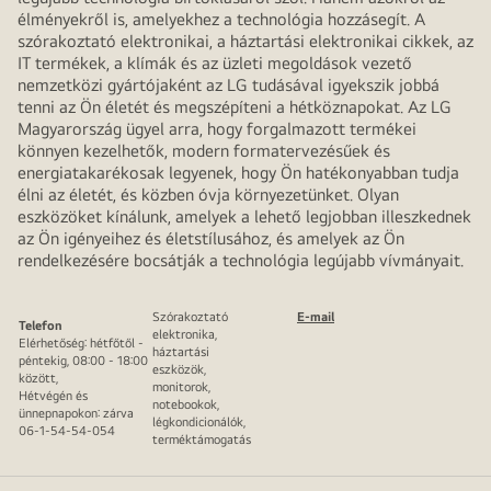
élményekről is, amelyekhez a technológia hozzásegít. A
szórakoztató elektronikai, a háztartási elektronikai cikkek, az
IT termékek, a klímák és az üzleti megoldások vezető
nemzetközi gyártójaként az LG tudásával igyekszik jobbá
tenni az Ön életét és megszépíteni a hétköznapokat. Az LG
Magyarország ügyel arra, hogy forgalmazott termékei
könnyen kezelhetők, modern formatervezésűek és
energiatakarékosak legyenek, hogy Ön hatékonyabban tudja
élni az életét, és közben óvja környezetünket. Olyan
eszközöket kínálunk, amelyek a lehető legjobban illeszkednek
az Ön igényeihez és életstílusához, és amelyek az Ön
rendelkezésére bocsátják a technológia legújabb vívmányait.
Szórakoztató
E-mail
Telefon
elektronika,
Elérhetőség: hétfőtől -
háztartási
péntekig, 08:00 - 18:00
eszközök,
között,
monitorok,
Hétvégén és
notebookok,
ünnepnapokon: zárva
légkondicionálók,
06-1-54-54-054
terméktámogatás