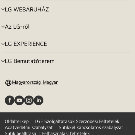
toggle
LG WEBÁRUHÁZ
menu
toggle
Az LG-ről
menu
toggle
LG EXPERIENCE
menu
toggle
LG Bemutatóterem
menu
toggle
Magyarország, Magyar
Oldaltérkép
LGE Szolgáltatások Szerződési Feltételek
Adatvédelmi szabályzat
Sütikkel kapcsolatos szabályzat
Sütik beállítása
Felhasználási feltételek