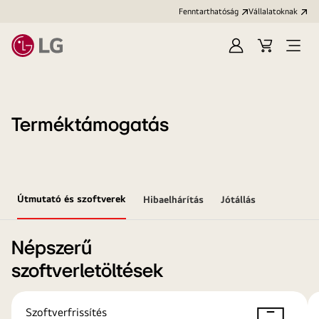
Fenntarthatóság
Vállalatoknak
Bejelentkezés
Kosár
Menü
megn
Terméktámogatás
Útmutató és szoftverek
Hibaelhárítás
Jótállás
Népszerű
szoftverletöltések
Szoftverfrissítés