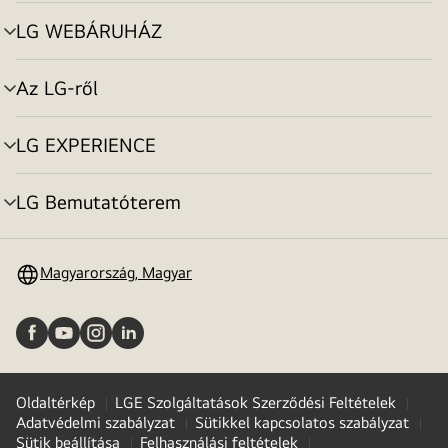
toggle
LG WEBÁRUHÁZ
menu
toggle
Az LG-ről
menu
toggle
LG EXPERIENCE
menu
toggle
LG Bemutatóterem
menu
toggle
Magyarország, Magyar
Oldaltérkép
LGE Szolgáltatások Szerződési Feltételek
Adatvédelmi szabályzat
Sütikkel kapcsolatos szabályzat
Sütik beállítása
Felhasználási feltételek