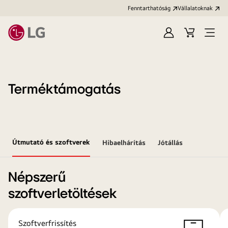
Fenntarthatóság
Vállalatoknak
Bejelentkezés
Kosár
Menü
megn
Terméktámogatás
Útmutató és szoftverek
Hibaelhárítás
Jótállás
Népszerű
szoftverletöltések
Szoftverfrissítés