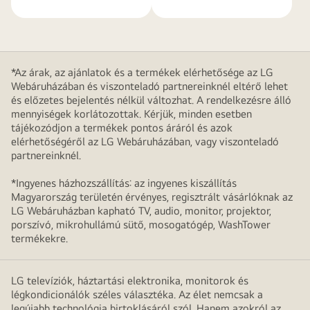
*Az árak, az ajánlatok és a termékek elérhetősége az LG
Webáruházában és viszonteladó partnereinknél eltérő lehet
és előzetes bejelentés nélkül változhat. A rendelkezésre álló
mennyiségek korlátozottak. Kérjük, minden esetben
tájékozódjon a termékek pontos áráról és azok
elérhetőségéről az LG Webáruházában, vagy viszonteladó
partnereinknél.
*Ingyenes házhozszállítás: az ingyenes kiszállítás
Magyarország területén érvényes, regisztrált vásárlóknak az
LG Webáruházban kapható TV, audio, monitor, projektor,
porszívó, mikrohullámú sütő, mosogatógép, WashTower
termékekre.
LG televíziók, háztartási elektronika, monitorok és
légkondicionálók széles választéka. Az élet nemcsak a
legújabb technológia birtoklásáról szól. Hanem azokról az