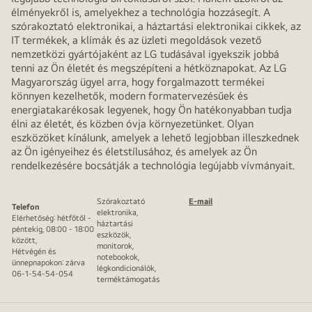
élményekről is, amelyekhez a technológia hozzásegít. A
szórakoztató elektronikai, a háztartási elektronikai cikkek, az
IT termékek, a klímák és az üzleti megoldások vezető
nemzetközi gyártójaként az LG tudásával igyekszik jobbá
tenni az Ön életét és megszépíteni a hétköznapokat. Az LG
Magyarország ügyel arra, hogy forgalmazott termékei
könnyen kezelhetők, modern formatervezésűek és
energiatakarékosak legyenek, hogy Ön hatékonyabban tudja
élni az életét, és közben óvja környezetünket. Olyan
eszközöket kínálunk, amelyek a lehető legjobban illeszkednek
az Ön igényeihez és életstílusához, és amelyek az Ön
rendelkezésére bocsátják a technológia legújabb vívmányait.
Szórakoztató
E-mail
Telefon
elektronika,
Elérhetőség: hétfőtől -
háztartási
péntekig, 08:00 - 18:00
eszközök,
között,
monitorok,
Hétvégén és
notebookok,
ünnepnapokon: zárva
légkondicionálók,
06-1-54-54-054
terméktámogatás