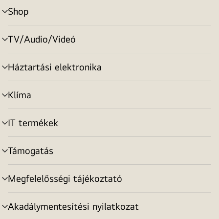
Shop
menu
toggle
TV/Audio/Videó
menu
toggle
Háztartási elektronika
menu
toggle
Klíma
menu
toggle
IT termékek
menu
toggle
Támogatás
menu
toggle
Megfelelősségi tájékoztató
menu
toggle
Akadálymentesítési nyilatkozat
menu