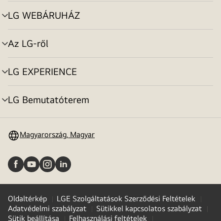
toggle
LG WEBÁRUHÁZ
menu
toggle
Az LG-ről
menu
toggle
LG EXPERIENCE
menu
toggle
LG Bemutatóterem
menu
toggle
Magyarország, Magyar
Oldaltérkép
LGE Szolgáltatások Szerződési Feltételek
Adatvédelmi szabályzat
Sütikkel kapcsolatos szabályzat
Sütik beállítása
Felhasználási feltételek