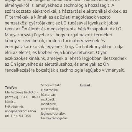
élményekről is, amelyekhez a technológia hozzásegít. A
szórakoztató elektronikai, a háztartási elektronikai cikkek, az
IT termékek, a klímák és az üzleti megoldások vezető
nemzetközi gyártójaként az LG tudásával igyekszik jobbá
tenni az Ön életét és megszépíteni a hétköznapokat. Az LG
Magyarország ügyel arra, hogy forgalmazott termékei
könnyen kezelhetők, modern formatervezésűek és
energiatakarékosak legyenek, hogy Ön hatékonyabban tudja
élni az életét, és közben óvja környezetünket. Olyan
eszközöket kínálunk, amelyek a lehető legjobban illeszkednek
az Ön igényeihez és életstílusához, és amelyek az Ön
rendelkezésére bocsátják a technológia legújabb vívmányait.
Szórakoztató
E-mail
Telefon
elektronika,
Elérhetőség: hétfőtől -
háztartási
péntekig, 08:00 - 18:00
eszközök,
között,
monitorok,
Hétvégén és
notebookok,
ünnepnapokon: zárva
légkondicionálók,
06-1-54-54-054
terméktámogatás