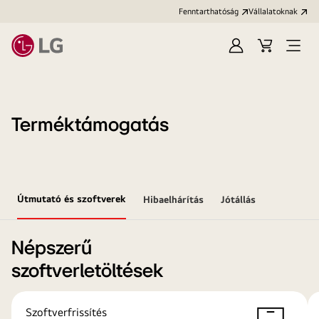
Fenntarthatóság
Vállalatoknak
Bejelentkezés
Kosár
Menü
megn
Terméktámogatás
Útmutató és szoftverek
Hibaelhárítás
Jótállás
Népszerű
szoftverletöltések
Szoftverfrissítés