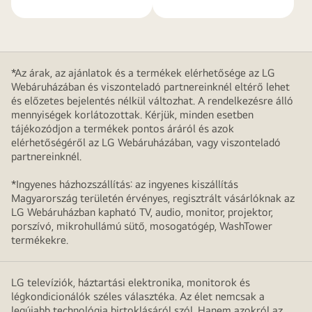
*Az árak, az ajánlatok és a termékek elérhetősége az LG
Webáruházában és viszonteladó partnereinknél eltérő lehet
és előzetes bejelentés nélkül változhat. A rendelkezésre álló
mennyiségek korlátozottak. Kérjük, minden esetben
tájékozódjon a termékek pontos áráról és azok
elérhetőségéről az LG Webáruházában, vagy viszonteladó
partnereinknél.
*Ingyenes házhozszállítás: az ingyenes kiszállítás
Magyarország területén érvényes, regisztrált vásárlóknak az
LG Webáruházban kapható TV, audio, monitor, projektor,
porszívó, mikrohullámú sütő, mosogatógép, WashTower
termékekre.
LG televíziók, háztartási elektronika, monitorok és
légkondicionálók széles választéka. Az élet nemcsak a
legújabb technológia birtoklásáról szól. Hanem azokról az