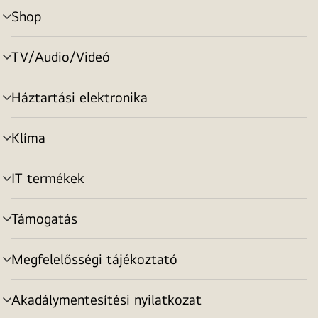
Shop
menu
toggle
TV/Audio/Videó
menu
toggle
Háztartási elektronika
menu
toggle
Klíma
menu
toggle
IT termékek
menu
toggle
Támogatás
menu
toggle
Megfelelősségi tájékoztató
menu
toggle
Akadálymentesítési nyilatkozat
menu