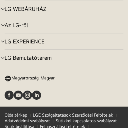
toggle
LG WEBÁRUHÁZ
menu
toggle
Az LG-ről
menu
toggle
LG EXPERIENCE
menu
toggle
LG Bemutatóterem
menu
toggle
Magyarország, Magyar
Oldaltérkép
LGE Szolgáltatások Szerződési Feltételek
Adatvédelmi szabályzat
Sütikkel kapcsolatos szabályzat
Sütik beállítása
Felhasználási feltételek