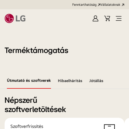
Fenntarthatóság
Vállalatoknak
Bejelentkezés
Kosár
Menü
megn
Terméktámogatás
Útmutató és szoftverek
Hibaelhárítás
Jótállás
Népszerű
szoftverletöltések
Szoftverfrissítés