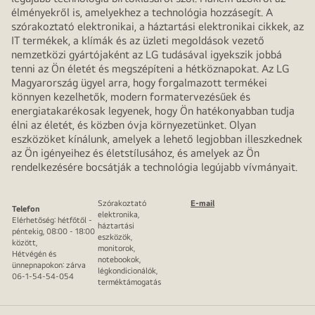
élményekről is, amelyekhez a technológia hozzásegít. A
szórakoztató elektronikai, a háztartási elektronikai cikkek, az
IT termékek, a klímák és az üzleti megoldások vezető
nemzetközi gyártójaként az LG tudásával igyekszik jobbá
tenni az Ön életét és megszépíteni a hétköznapokat. Az LG
Magyarország ügyel arra, hogy forgalmazott termékei
könnyen kezelhetők, modern formatervezésűek és
energiatakarékosak legyenek, hogy Ön hatékonyabban tudja
élni az életét, és közben óvja környezetünket. Olyan
eszközöket kínálunk, amelyek a lehető legjobban illeszkednek
az Ön igényeihez és életstílusához, és amelyek az Ön
rendelkezésére bocsátják a technológia legújabb vívmányait.
Szórakoztató
E-mail
Telefon
elektronika,
Elérhetőség: hétfőtől -
háztartási
péntekig, 08:00 - 18:00
eszközök,
között,
monitorok,
Hétvégén és
notebookok,
ünnepnapokon: zárva
légkondicionálók,
06-1-54-54-054
terméktámogatás