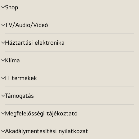
Shop
menu
toggle
TV/Audio/Videó
menu
toggle
Háztartási elektronika
menu
toggle
Klíma
menu
toggle
IT termékek
menu
toggle
Támogatás
menu
toggle
Megfelelősségi tájékoztató
menu
toggle
Akadálymentesítési nyilatkozat
menu