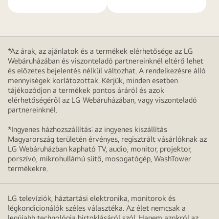
*Az árak, az ajánlatok és a termékek elérhetősége az LG
Webáruházában és viszonteladó partnereinknél eltérő lehet
és előzetes bejelentés nélkül változhat. A rendelkezésre álló
mennyiségek korlátozottak. Kérjük, minden esetben
tájékozódjon a termékek pontos áráról és azok
elérhetőségéről az LG Webáruházában, vagy viszonteladó
partnereinknél.
*Ingyenes házhozszállítás: az ingyenes kiszállítás
Magyarország területén érvényes, regisztrált vásárlóknak az
LG Webáruházban kapható TV, audio, monitor, projektor,
porszívó, mikrohullámú sütő, mosogatógép, WashTower
termékekre.
LG televíziók, háztartási elektronika, monitorok és
légkondicionálók széles választéka. Az élet nemcsak a
legújabb technológia birtoklásáról szól. Hanem azokról az