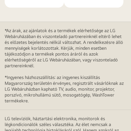
*Az árak, az ajánlatok és a termékek elérhetősége az LG
Webáruházában és viszonteladó partnereinknél eltérő lehet
és előzetes bejelentés nélkül változhat. A rendelkezésre álló
mennyiségek korlátozottak. Kérjük, minden esetben
tájékozódjon a termékek pontos áráról és azok
elérhetőségéről az LG Webáruházában, vagy viszonteladó
partnereinknél.
*Ingyenes házhozszállítás: az ingyenes kiszállítás
Magyarország területén érvényes, regisztrált vásárlóknak az
LG Webáruházban kapható TV, audio, monitor, projektor,
porszívó, mikrohullámú sütő, mosogatógép, WashTower
termékekre.
LG televíziók, háztartási elektronika, monitorok és
légkondicionálók széles választéka. Az élet nemcsak a
legújabb technológia birtoklásáról szól. Hanem azokról az