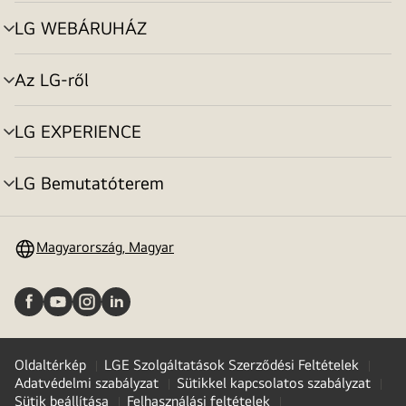
toggle
LG WEBÁRUHÁZ
menu
toggle
Az LG-ről
menu
toggle
LG EXPERIENCE
menu
toggle
LG Bemutatóterem
menu
toggle
Magyarország, Magyar
Oldaltérkép
LGE Szolgáltatások Szerződési Feltételek
Adatvédelmi szabályzat
Sütikkel kapcsolatos szabályzat
Sütik beállítása
Felhasználási feltételek