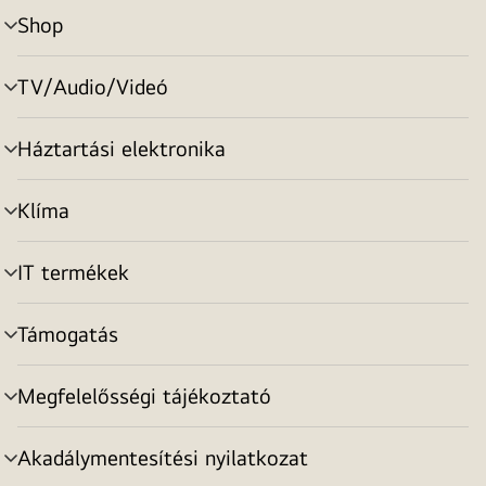
Shop
menu
toggle
TV/Audio/Videó
menu
toggle
Háztartási elektronika
menu
toggle
Klíma
menu
toggle
IT termékek
menu
toggle
Támogatás
menu
toggle
Megfelelősségi tájékoztató
menu
toggle
Akadálymentesítési nyilatkozat
menu