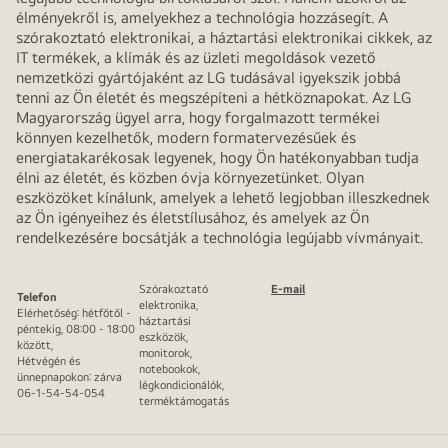
élményekről is, amelyekhez a technológia hozzásegít. A
szórakoztató elektronikai, a háztartási elektronikai cikkek, az
IT termékek, a klímák és az üzleti megoldások vezető
nemzetközi gyártójaként az LG tudásával igyekszik jobbá
tenni az Ön életét és megszépíteni a hétköznapokat. Az LG
Magyarország ügyel arra, hogy forgalmazott termékei
könnyen kezelhetők, modern formatervezésűek és
energiatakarékosak legyenek, hogy Ön hatékonyabban tudja
élni az életét, és közben óvja környezetünket. Olyan
eszközöket kínálunk, amelyek a lehető legjobban illeszkednek
az Ön igényeihez és életstílusához, és amelyek az Ön
rendelkezésére bocsátják a technológia legújabb vívmányait.
Szórakoztató
E-mail
Telefon
elektronika,
Elérhetőség: hétfőtől -
háztartási
péntekig, 08:00 - 18:00
eszközök,
között,
monitorok,
Hétvégén és
notebookok,
ünnepnapokon: zárva
légkondicionálók,
06-1-54-54-054
terméktámogatás