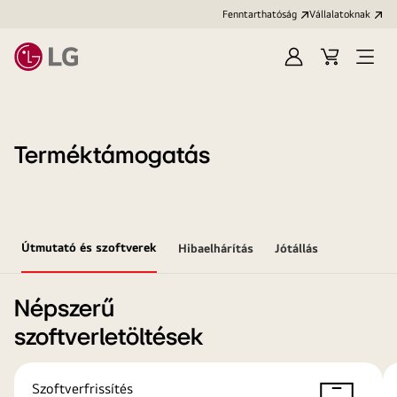
Fenntarthatóság
Vállalatoknak
Bejelentkezés
Kosár
Menü
megn
Terméktámogatás
Útmutató és szoftverek
Hibaelhárítás
Jótállás
Népszerű
szoftverletöltések
Szoftverfrissítés