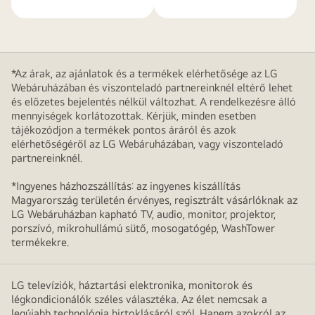
*Az árak, az ajánlatok és a termékek elérhetősége az LG
Webáruházában és viszonteladó partnereinknél eltérő lehet
és előzetes bejelentés nélkül változhat. A rendelkezésre álló
mennyiségek korlátozottak. Kérjük, minden esetben
tájékozódjon a termékek pontos áráról és azok
elérhetőségéről az LG Webáruházában, vagy viszonteladó
partnereinknél.
*Ingyenes házhozszállítás: az ingyenes kiszállítás
Magyarország területén érvényes, regisztrált vásárlóknak az
LG Webáruházban kapható TV, audio, monitor, projektor,
porszívó, mikrohullámú sütő, mosogatógép, WashTower
termékekre.
LG televíziók, háztartási elektronika, monitorok és
légkondicionálók széles választéka. Az élet nemcsak a
legújabb technológia birtoklásáról szól. Hanem azokról az