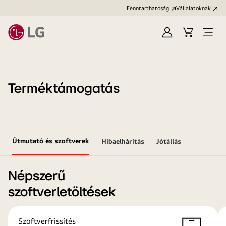
Fenntarthatóság
Vállalatoknak
Bejelentkezés
Kosár
Menü
megn
Terméktámogatás
Útmutató és szoftverek
Hibaelhárítás
Jótállás
Népszerű
szoftverletöltések
Szoftverfrissítés