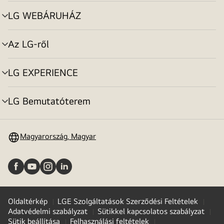
toggle
LG WEBÁRUHÁZ
menu
toggle
Az LG-ről
menu
toggle
LG EXPERIENCE
menu
toggle
LG Bemutatóterem
menu
toggle
Magyarország, Magyar
Oldaltérkép
LGE Szolgáltatások Szerződési Feltételek
Adatvédelmi szabályzat
Sütikkel kapcsolatos szabályzat
Sütik beállítása
Felhasználási feltételek