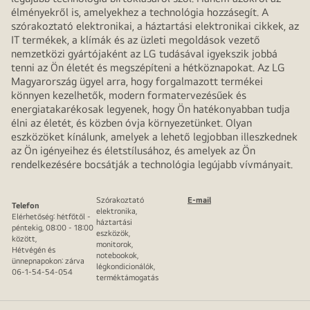
élményekről is, amelyekhez a technológia hozzásegít. A
szórakoztató elektronikai, a háztartási elektronikai cikkek, az
IT termékek, a klímák és az üzleti megoldások vezető
nemzetközi gyártójaként az LG tudásával igyekszik jobbá
tenni az Ön életét és megszépíteni a hétköznapokat. Az LG
Magyarország ügyel arra, hogy forgalmazott termékei
könnyen kezelhetők, modern formatervezésűek és
energiatakarékosak legyenek, hogy Ön hatékonyabban tudja
élni az életét, és közben óvja környezetünket. Olyan
eszközöket kínálunk, amelyek a lehető legjobban illeszkednek
az Ön igényeihez és életstílusához, és amelyek az Ön
rendelkezésére bocsátják a technológia legújabb vívmányait.
Szórakoztató
E-mail
Telefon
elektronika,
Elérhetőség: hétfőtől -
háztartási
péntekig, 08:00 - 18:00
eszközök,
között,
monitorok,
Hétvégén és
notebookok,
ünnepnapokon: zárva
légkondicionálók,
06-1-54-54-054
terméktámogatás