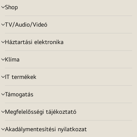
Shop
menu
toggle
TV/Audio/Videó
menu
toggle
Háztartási elektronika
menu
toggle
Klíma
menu
toggle
IT termékek
menu
toggle
Támogatás
menu
toggle
Megfelelősségi tájékoztató
menu
toggle
Akadálymentesítési nyilatkozat
menu