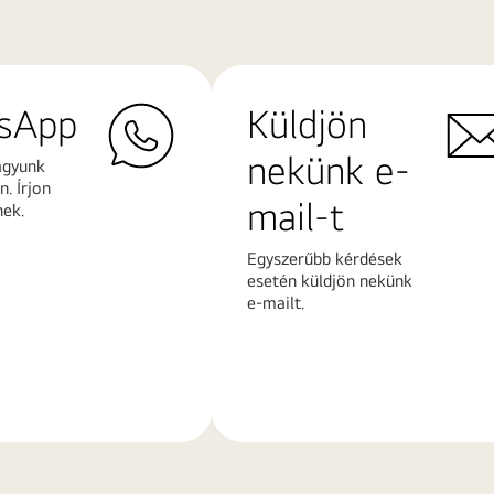
sApp
Küldjön
nekünk e-
agyunk
. Írjon
mail-t
nek.
Egyszerűbb kérdések
esetén küldjön nekünk
e-mailt.
További
k
információk