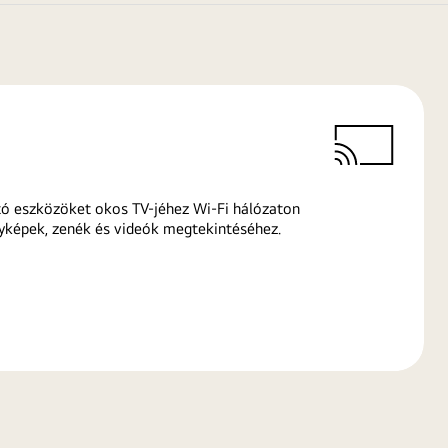
ó eszközöket okos TV-jéhez Wi-Fi hálózaton
yképek, zenék és videók megtekintéséhez.