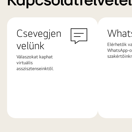
Kapcsolatfelvétel
Csevegjen
What
velünk
Elérhetők v
WhatsApp-on
szakértőink
Válaszokat kaphat
virtuális
asszisztenseinktől.
További
További
információk
információ