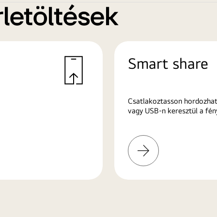
letöltések
Smart share
Csatlakoztasson hordozhat
vagy USB-n keresztül a fén
További
információk