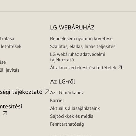
LG WEBÁRUHÁZ
trálása
Rendelésem nyomon követése
letöltések
Szállítás, elállás, hibás teljesítés
LG webáruház adatvédelmi
tájékoztató
ése
Általános értékesítési feltételek
üli javítás
Az LG-ről
ségi tájékoztató
Az LG márkanév
Karrier
tesítési
Aktuális állásajánlataink
t
Sajtócikkek és média
Fenntarthatóság