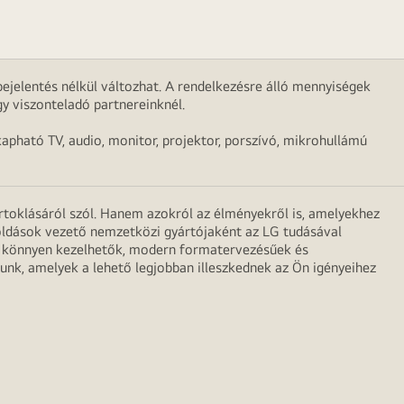
ejelentés nélkül változhat. A rendelkezésre álló mennyiségek
y viszonteladó partnereinknél.
apható TV, audio, monitor, projektor, porszívó, mikrohullámú
irtoklásáról szól. Hanem azokról az élményekről is, amelyekhez
egoldások vezető nemzetközi gyártójaként az LG tudásával
ei könnyen kezelhetők, modern formatervezésűek és
unk, amelyek a lehető legjobban illeszkednek az Ön igényeihez