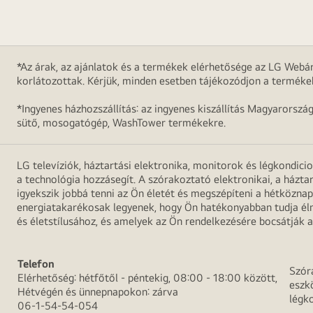
*Az árak, az ajánlatok és a termékek elérhetősége az LG Webár
korlátozottak. Kérjük, minden esetben tájékozódjon a terméke
*Ingyenes házhozszállítás: az ingyenes kiszállítás Magyarorszá
sütő, mosogatógép, WashTower termékekre.
LG televíziók, háztartási elektronika, monitorok és légkondici
a technológia hozzásegít. A szórakoztató elektronikai, a házta
igyekszik jobbá tenni az Ön életét és megszépíteni a hétközn
energiatakarékosak legyenek, hogy Ön hatékonyabban tudja élni
és életstílusához, és amelyek az Ön rendelkezésére bocsátják a
Telefon
Szór
Elérhetőség: hétfőtől - péntekig, 08:00 - 18:00 között,
eszk
Hétvégén és ünnepnapokon: zárva
légk
06-1-54-54-054