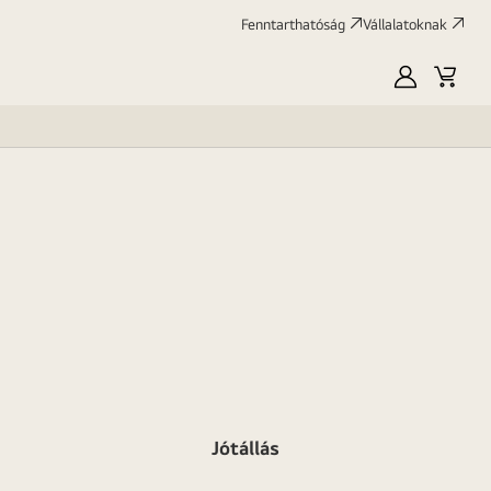
Fenntarthatóság
Vállalatoknak
Saját
Kosár
LG
Jótállás