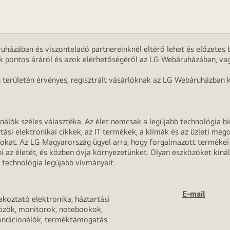
uházában és viszonteladó partnereinknél eltérő lehet és előzetes b
k pontos áráról és azok elérhetőségéről az LG Webáruházában, vag
g területén érvényes, regisztrált vásárlóknak az LG Webáruházban k
onálók széles választéka. Az élet nemcsak a legújabb technológia b
rtási elektronikai cikkek, az IT termékek, a klímák és az üzleti m
apokat. Az LG Magyarország ügyel arra, hogy forgalmazott termék
 az életét, és közben óvja környezetünket. Olyan eszközöket kínál
 technológia legújabb vívmányait.
E-mail
akoztató elektronika, háztartási
özök, monitorok, notebookok,
ondicionálók, terméktámogatás