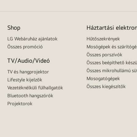
Shop
Háztartási elektro
LG Webáruház ajánlatok
Hűtőszekrények
Összes promóció
Mosógépek és szárítóg
Összes porszívók
TV/Audio/Videó
Összes beépíthető készü
Összes mikrohullámú sü
TV és hangprojektor
Mosogatógépek
Lifestyle kijelzők
Összes kiegészítők
Vezetéknélküli fülhallgatók
Bluetooth hangszórók
Projektorok