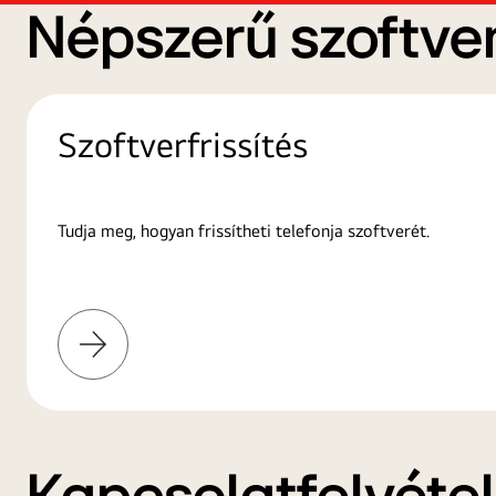
Népszerű szoftver
Szoftverfrissítés
Tudja meg, hogyan frissítheti telefonja szoftverét.
További
információk