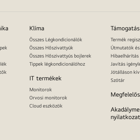
nika
Klíma
Támogatás
Összes Légkondicionálók
Termék regisz
épek
Összes Hőszivattyúk
Útmutatók és 
Összes Hőszivattyús bojlerek
Hibaelhárítás
lék
Tippek légkondicionálóhoz
Javítás igényl
tők
Jótálláson kív
IT termékek
Szótár
Monitorok
Megfelelős
Orvosi monitorok
Cloud eszközök
Akadálymen
nyilatkoza