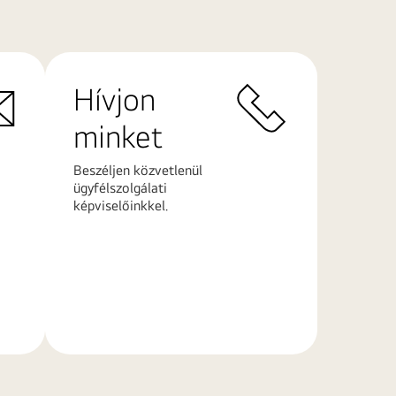
Hívjon
minket
Beszéljen közvetlenül
ügyfélszolgálati
képviselőinkkel.
További
információk