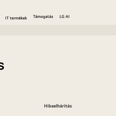
Támogatás
LG AI
IT termékek
s
Hibaelhárítás