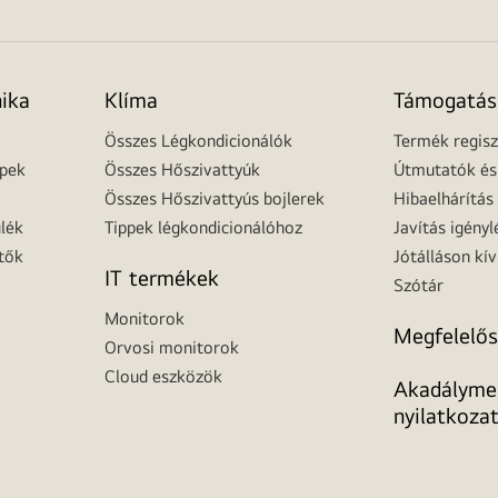
nika
Klíma
Támogatás
Összes Légkondicionálók
Termék regisz
épek
Összes Hőszivattyúk
Útmutatók és 
Összes Hőszivattyús bojlerek
Hibaelhárítás
lék
Tippek légkondicionálóhoz
Javítás igényl
tők
Jótálláson kív
IT termékek
Szótár
Monitorok
Megfelelős
Orvosi monitorok
Cloud eszközök
Akadálymen
nyilatkoza