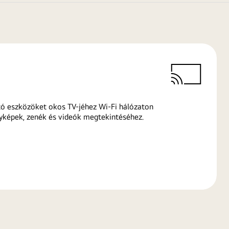
ó eszközöket okos TV-jéhez Wi-Fi hálózaton
yképek, zenék és videók megtekintéséhez.