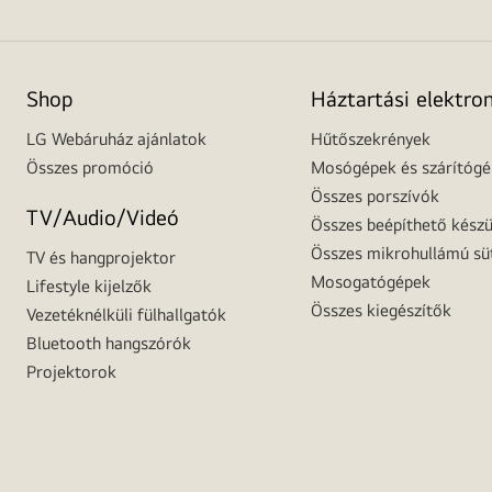
Shop
Háztartási elektro
LG Webáruház ajánlatok
Hűtőszekrények
Összes promóció
Mosógépek és szárítóg
Összes porszívók
TV/Audio/Videó
Összes beépíthető készü
Összes mikrohullámú sü
TV és hangprojektor
Mosogatógépek
Lifestyle kijelzők
Összes kiegészítők
Vezetéknélküli fülhallgatók
Bluetooth hangszórók
Projektorok