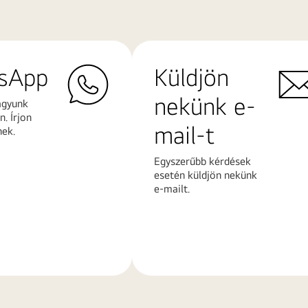
sApp
Küldjön
nekünk e-
agyunk
. Írjon
mail-t
nek.
Egyszerűbb kérdések
esetén küldjön nekünk
e-mailt.
További
k
információk