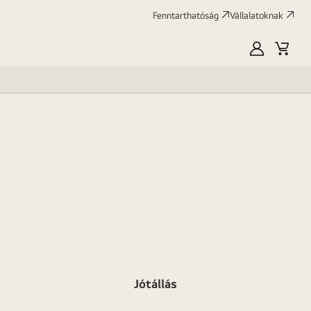
Fenntarthatóság
Vállalatoknak
Saját
Kosár
LG
Jótállás