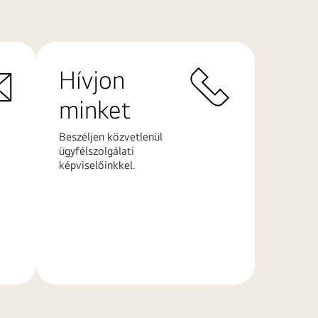
Hívjon
minket
Beszéljen közvetlenül
ügyfélszolgálati
képviselőinkkel.
További
információk