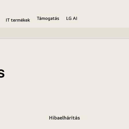
Támogatás
LG AI
IT termékek
s
Hibaelhárítás