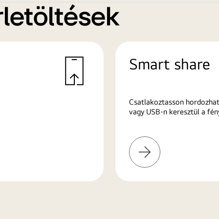
letöltések
Smart share
Csatlakoztasson hordozhat
vagy USB-n keresztül a fén
További
információk