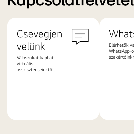
Kapcsolatfelvétel
Csevegjen
What
velünk
Elérhetők v
WhatsApp-on
szakértőink
Válaszokat kaphat
virtuális
asszisztenseinktől.
További
További
információk
információ