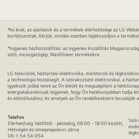
*Az árak, az ajánlatok és a termékek elérhetősége az LG Webár
korlátozottak. Kérjük, minden esetben tájékozódjon a terméke
*Ingyenes házhozszállítás: az ingyenes kiszállítás Magyarorszá
sütő, mosogatógép, WashTower termékekre.
LG televíziók, háztartási elektronika, monitorok és légkondici
a technológia hozzásegít. A szórakoztató elektronikai, a házta
igyekszik jobbá tenni az Ön életét és megszépíteni a hétközn
energiatakarékosak legyenek, hogy Ön hatékonyabban tudja élni
és életstílusához, és amelyek az Ön rendelkezésére bocsátják a
Telefon
Szór
Elérhetőség: hétfőtől - péntekig, 08:00 - 18:00 között,
eszk
Hétvégén és ünnepnapokon: zárva
légk
06-1-54-54-054