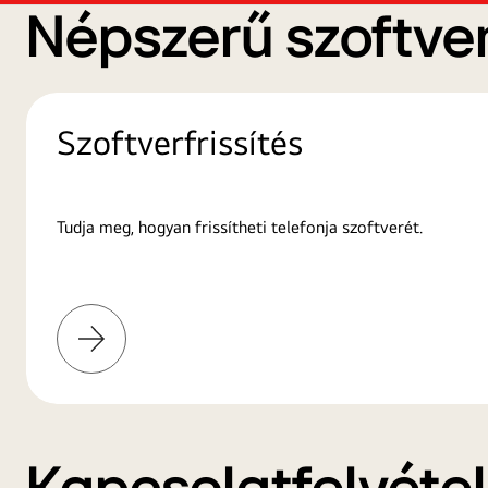
Népszerű szoftver
Szoftverfrissítés
Tudja meg, hogyan frissítheti telefonja szoftverét.
További
információk