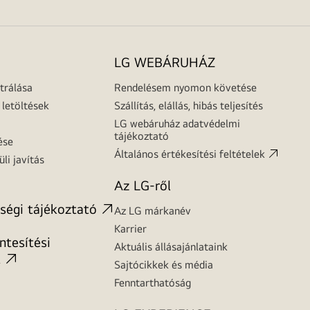
LG WEBÁRUHÁZ
trálása
Rendelésem nyomon követése
letöltések
Szállítás, elállás, hibás teljesítés
LG webáruház adatvédelmi
tájékoztató
ése
Általános értékesítési feltételek
üli javítás
Az LG-ről
ségi tájékoztató
Az LG márkanév
Karrier
tesítési
Aktuális állásajánlataink
t
Sajtócikkek és média
Fenntarthatóság