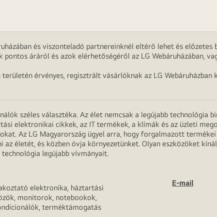
uházában és viszonteladó partnereinknél eltérő lehet és előzetes b
k pontos áráról és azok elérhetőségéről az LG Webáruházában, vag
g területén érvényes, regisztrált vásárlóknak az LG Webáruházban k
onálók széles választéka. Az élet nemcsak a legújabb technológia b
rtási elektronikai cikkek, az IT termékek, a klímák és az üzleti m
apokat. Az LG Magyarország ügyel arra, hogy forgalmazott termék
 az életét, és közben óvja környezetünket. Olyan eszközöket kínál
 technológia legújabb vívmányait.
E-mail
akoztató elektronika, háztartási
özök, monitorok, notebookok,
ondicionálók, terméktámogatás