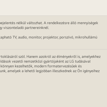
ejelentés nélkül változhat. A rendelkezésre álló mennyiségek
y viszonteladó partnereinknél.
apható TV, audio, monitor, projektor, porszívó, mikrohullámú
irtoklásáról szól. Hanem azokról az élményekről is, amelyekhez
egoldások vezető nemzetközi gyártójaként az LG tudásával
ei könnyen kezelhetők, modern formatervezésűek és
unk, amelyek a lehető legjobban illeszkednek az Ön igényeihez