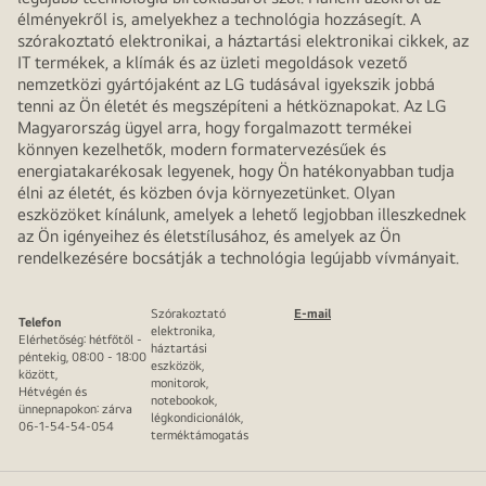
élményekről is, amelyekhez a technológia hozzásegít. A
szórakoztató elektronikai, a háztartási elektronikai cikkek, az
IT termékek, a klímák és az üzleti megoldások vezető
nemzetközi gyártójaként az LG tudásával igyekszik jobbá
tenni az Ön életét és megszépíteni a hétköznapokat. Az LG
Magyarország ügyel arra, hogy forgalmazott termékei
könnyen kezelhetők, modern formatervezésűek és
energiatakarékosak legyenek, hogy Ön hatékonyabban tudja
élni az életét, és közben óvja környezetünket. Olyan
eszközöket kínálunk, amelyek a lehető legjobban illeszkednek
az Ön igényeihez és életstílusához, és amelyek az Ön
rendelkezésére bocsátják a technológia legújabb vívmányait.
Szórakoztató
E-mail
Telefon
elektronika,
Elérhetőség: hétfőtől -
háztartási
péntekig, 08:00 - 18:00
eszközök,
között,
monitorok,
Hétvégén és
notebookok,
ünnepnapokon: zárva
légkondicionálók,
06-1-54-54-054
terméktámogatás