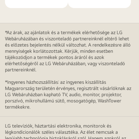
*Az árak, az ajánlatok és a termékek elérhetősége az LG
Webáruházában és viszonteladó partnereinknél eltérő lehet
és előzetes bejelentés nélkül változhat. A rendelkezésre álló
mennyiségek korlátozottak. Kérjük, minden esetben
tájékozódjon a termékek pontos áráról és azok
elérhetőségéről az LG Webáruházában, vagy viszonteladó
partnereinknél.
*Ingyenes házhozszállítás: az ingyenes kiszállítás
Magyarország területén érvényes, regisztrált vásárlóknak az
LG Webáruházban kapható TV, audio, monitor, projektor,
porszívó, mikrohullámú sütő, mosogatógép, WashTower
termékekre.
LG televíziók, háztartási elektronika, monitorok és
légkondicionálók széles választéka. Az élet nemcsak a
legújabb technológia birtoklásáról szól. Hanem azokról az