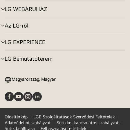
toggle
LG WEBÁRUHÁZ
menu
toggle
Az LG-ről
menu
toggle
LG EXPERIENCE
menu
toggle
LG Bemutatóterem
menu
toggle
Magyarország, Magyar
Oldaltérkép
LGE Szolgáltatások Szerződési Feltételek
Adatvédelmi szabályzat
Sütikkel kapcsolatos szabályzat
Sütik beállítása
Felhasználási feltételek