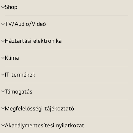
Shop
menu
toggle
TV/Audio/Videó
menu
toggle
Háztartási elektronika
menu
toggle
Klíma
menu
toggle
IT termékek
menu
toggle
Támogatás
menu
toggle
Megfelelősségi tájékoztató
menu
toggle
Akadálymentesítési nyilatkozat
menu