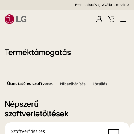
Fenntarthatóság
Vállalatoknak
Bejelentkezés
Kosár
Menü
megn
Terméktámogatás
Útmutató és szoftverek
Hibaelhárítás
Jótállás
Népszerű
szoftverletöltések
Szoftverfrissítés