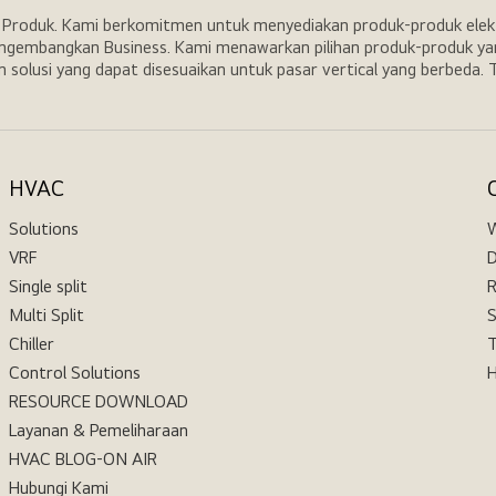
i Produk. Kami berkomitmen untuk menyediakan produk-produk elekt
engembangkan Business. Kami menawarkan pilihan produk-produk yang
n solusi yang dapat disesuaikan untuk pasar vertical yang berbeda.
HVAC
Solutions
VRF
D
Single split
R
Multi Split
Chiller
T
Control Solutions
H
RESOURCE DOWNLOAD
Layanan & Pemeliharaan
HVAC BLOG-ON AIR
Hubungi Kami