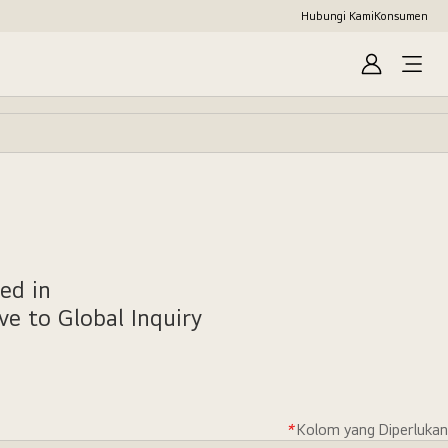
Hubungi Kami
Konsumen
Masuk
ed in
ove to
Global Inquiry
*
Kolom yang Diperlukan