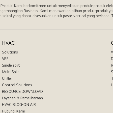
i Produk. Kami berkomitmen untuk menyediakan produk-produk elekt
engembangkan Business. Kami menawarkan pilihan produk-produk yang
n solusi yang dapat disesuaikan untuk pasar vertical yang berbeda.
HVAC
Solutions
VRF
D
Single split
R
Multi Split
Chiller
T
Control Solutions
H
RESOURCE DOWNLOAD
Layanan & Pemeliharaan
HVAC BLOG-ON AIR
Hubungi Kami