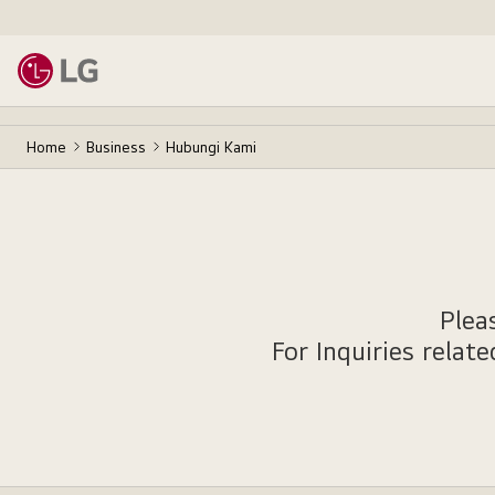
Home
Business
Hubungi Kami
Plea
For Inquiries relat