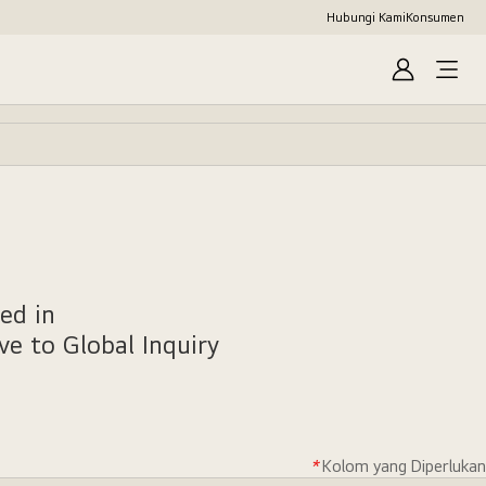
Hubungi Kami
Konsumen
Masuk
ed in
ove to
Global Inquiry
*
Kolom yang Diperlukan