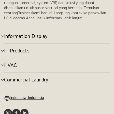
ruangan komersial, system VRF, dan solusi yang dapat
disesuaikan untuk pasar vertical yang berbeda. Temukan
tentangBusinesskami hari ini. Langsung kontak ke perwakilan
LG di daerah Anda untuk informasi lebih lanjut.
Information Display
tombol
menu
IT Products
tombol
menu
HVAC
tombol
menu
Commercial Laundry
tombol
menu
Indonesia, Indonesia