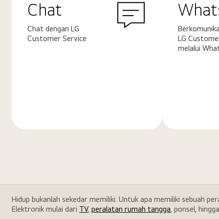
Chat
What
Chat dengan LG
Berkomunika
Customer Service
LG Customer
melalui Wha
Pelajari
Pelajari
selengkapnya
selengkapn
Hidup bukanlah sekedar memiliki. Untuk apa memiliki sebuah pe
Elektronik mulai dari
TV
,
peralatan rumah tangga
, ponsel, hingg