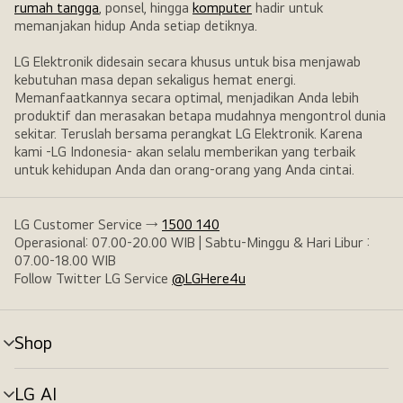
rumah tangga
, ponsel, hingga
komputer
hadir untuk
memanjakan hidup Anda setiap detiknya.
LG Elektronik didesain secara khusus untuk bisa menjawab
kebutuhan masa depan sekaligus hemat energi.
Memanfaatkannya secara optimal, menjadikan Anda lebih
produktif dan merasakan betapa mudahnya mengontrol dunia
sekitar. Teruslah bersama perangkat LG Elektronik. Karena
kami -LG Indonesia- akan selalu memberikan yang terbaik
untuk kehidupan Anda dan orang-orang yang Anda cintai.
LG Customer Service →
1500 140
Operasional: 07.00-20.00 WIB | Sabtu-Minggu & Hari Libur :
07.00-18.00 WIB
Follow Twitter LG Service
@LGHere4u
Shop
tombol
menu
LG AI
tombol