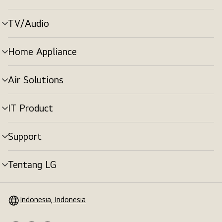
menu
TV/Audio
tombol
menu
Home Appliance
tombol
menu
Air Solutions
tombol
menu
IT Product
tombol
menu
Support
tombol
menu
Tentang LG
tombol
menu
Indonesia, Indonesia