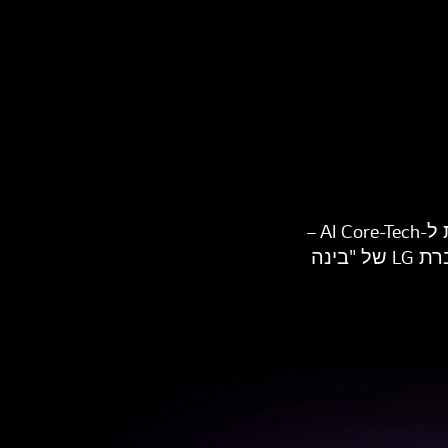
הנדסת Core-Tech של LG, שעמדה במבחן הזמן מאז 1998, מתפתחת כעת ל-AI Core-Tech –
טכנולוגיה המשלבת דיוק מכני ורגישות לצרכי האדם, ומגלמת את חזון חברת LG של "בינה