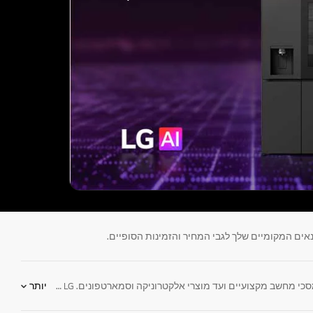
אים המקומיים שלך לגבי המחיר והזמינות הסופיים.
החיים הם בעיקר החוויות שהטכנולוגיה יוצרת. החל ממוצרי חשמל ביתיים כמו מקררים, מכונות כביסה, שואבי אבק, מזגנים,טלוויזיות חכמות, מיקרוגלים, מסכי מחשב מקצועיים ועד מוצרי אלקטרוניקה וסמארטפונים. LG ישראל מספקת מוצרי חשמל המאפשרים לך ליהנות מהחיים ומלווים אותך ברגעים היפים של החיים. LG Electronics מעצבת מוצרים אינטואיטיביים, אינטראקטיביים וחסכוניים באנרגיה, כדי שתוכלו להתנהל ביתר חוכמה, לשפר את יעילותכם ולמזער את ההשפעה על הסביבה. אנו מחויבים לספק את מוצרי החשמל האיכותיים והמתאימים ביותר לדרך חייכם ולהשאיר אתכם מעודכנים בחידושים הטכנולוגיים האחרונים. אחרי הכל, החיים טובים יותר כשאתם ערוכים אליהם.
יותר