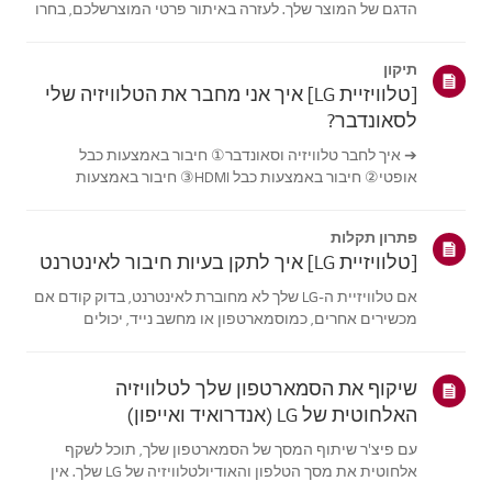
הדגם של המוצר שלך. לעזרה באיתור פרטי המוצרשלכם, בחרו
את מוצר LG שלכם מתוך הקטגוריות למטה.בחר את המוצר
שלךמדריך זה נוצר עבור כל הדגמים, כך שהתמונות או התוכן
תיקון
עשויים להיות שונים מהמוצרשלך.טלו...
[טלוויזיית LG] איך אני מחבר את הטלוויזיה שלי
לסאונדבר?
➔ איך לחבר טלוויזיה וסאונדבר① חיבור באמצעות כבל
אופטי② חיבור באמצעות כבל HDMI③ חיבור באמצעות
Bluetooth※ בהתאם לדגם, הכפתורים של השלט והגוף עשויים
להיות שונים.נסה את זה---------חיבור באמצעות כבל אופטי1.
פתרון תקלות
הכינו את הכבל האופטי.2. בדוק את מיקום ...
[טלוויזיית LG] איך לתקן בעיות חיבור לאינטרנט
אם טלוויזיית ה-LG שלך לא מחוברת לאינטרנט, בדוק קודם אם
מכשירים אחרים, כמוסמארטפון או מחשב נייד, יכולים
להתחבר לאותה רשת.אם אין מכשירים שיכולים להתחבר, סביר
שהבעיה היא בנתב או בספק האינטרנט (ISP). אםהטלוויזיה היא
המכשיר היחיד שלא מתחבר, ייתכ...
שיקוף את הסמארטפון שלך לטלוויזיה
האלחוטית של LG (אנדרואיד ואייפון)
עם פיצ'ר שיתוף המסך של הסמארטפון שלך, תוכל לשקף
אלחוטית את מסך הטלפון והאודיולטלוויזיה של LG שלך. אין