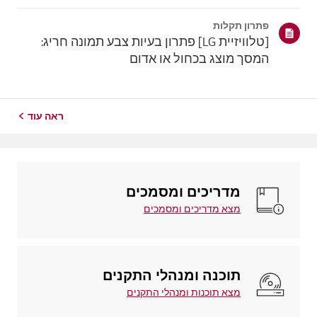
צורך בכבלים.באנדרואיד, החלקו למטה מהחלק העליון של
המסך כדי לפתוח את לוח ההגדרות המהירות,ובחרו את
פתרון תקלות
טלוויזיית LG מרשימת המכשירים הזמינים.באיי...
[טלוויזיית LG] פתרון בעיות צבע תמונה חריג:
המסך מוצג בכחול או אדום
ראה עוד
מדריכים ומסמכים
מצא מדריכים ומסמכים
תוכנה ומנהלי התקנים
מצא תוכנות ומנהלי התקנים