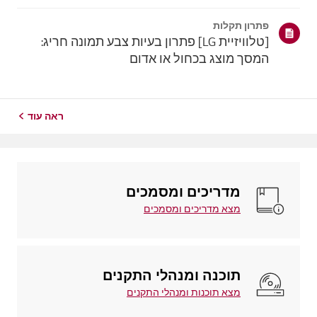
צורך בכבלים.באנדרואיד, החלקו למטה מהחלק העליון של
המסך כדי לפתוח את לוח ההגדרות המהירות,ובחרו את
פתרון תקלות
טלוויזיית LG מרשימת המכשירים הזמינים.באיי...
[טלוויזיית LG] פתרון בעיות צבע תמונה חריג:
המסך מוצג בכחול או אדום
ראה עוד
מדריכים ומסמכים
מצא מדריכים ומסמכים
תוכנה ומנהלי התקנים
מצא תוכנות ומנהלי התקנים