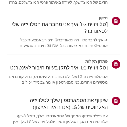
הדגם של המוצר שלך. לעזרה באיתור פרטי המוצרשלכם, בחרו
את מוצר LG שלכם מתוך הקטגוריות למטה.בחר את המוצר
שלךמדריך זה נוצר עבור כל הדגמים, כך שהתמונות או התוכן
תיקון
עשויים להיות שונים מהמוצרשלך.טלו...
[טלוויזיית LG] איך אני מחבר את הטלוויזיה שלי
לסאונדבר?
➔ איך לחבר טלוויזיה וסאונדבר① חיבור באמצעות כבל
אופטי② חיבור באמצעות כבל HDMI③ חיבור באמצעות
Bluetooth※ בהתאם לדגם, הכפתורים של השלט והגוף עשויים
להיות שונים.נסה את זה---------חיבור באמצעות כבל אופטי1.
פתרון תקלות
הכינו את הכבל האופטי.2. בדוק את מיקום ...
[טלוויזיית LG] איך לתקן בעיות חיבור לאינטרנט
אם טלוויזיית ה-LG שלך לא מחוברת לאינטרנט, בדוק קודם אם
מכשירים אחרים, כמוסמארטפון או מחשב נייד, יכולים
להתחבר לאותה רשת.אם אין מכשירים שיכולים להתחבר, סביר
שהבעיה היא בנתב או בספק האינטרנט (ISP). אםהטלוויזיה היא
המכשיר היחיד שלא מתחבר, ייתכ...
שיקוף את הסמארטפון שלך לטלוויזיה
האלחוטית של LG (אנדרואיד ואייפון)
עם פיצ'ר שיתוף המסך של הסמארטפון שלך, תוכל לשקף
אלחוטית את מסך הטלפון והאודיולטלוויזיה של LG שלך. אין