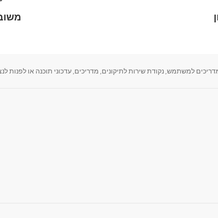
משוב 
, נקודת שירות לתיקונים, מדריכים, עדכוני תוכנה או לפנות לנציג LG הנמצא במרחק קליק א