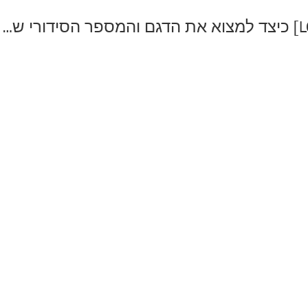
[טלוויזיית LG] כיצד למצוא את הדגם והמספר הסידורי של LG