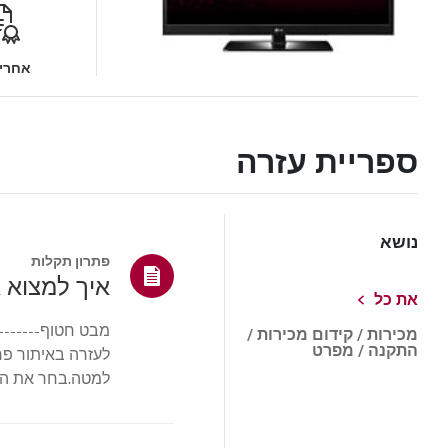
אחריו
ספריית עזרה
נושא
פתרון תקלות
איך למצוא את דגם ה-LG של
את כל
מכירות / קידום מכירות /
התקנה / מפרט
למטה.בחר את המו
עשויים להיות שונ