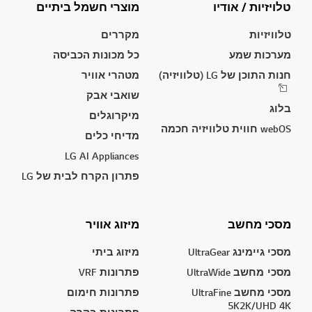
טלויזיות / אודיו
מוצרי חשמל ביתיים
טלוויזיות
מקררים
מערכות שמע
כל מכונות הכביסה
חנות התוכן של LG (טלוויזיה)
מטהרי אוויר
שואבי אבק
בלוג
מיקרוגלים
webOS חווית טלוויזיה חכמה
מדיחי כלים
LG AI Appliances
פתרון הקרח לבית של LG
מסכי מחשב
מיזוג אוויר
מסכי גיימינג UltraGear
מיזוג ביתי
מסכי מחשב UltraWide
פתרונות VRF
מסכי מחשב UltraFine
פתרונות חימום
5K2K/UHD 4K