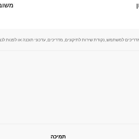
משוב 
, נקודת שירות לתיקונים, מדריכים, עדכוני תוכנה או לפנות לנציג LG הנמצא במרחק קליק א
תמיכה