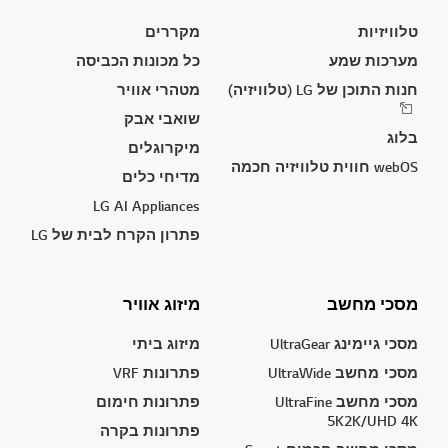
טלוויזיות
מקררים
מערכות שמע
כל מכונות הכביסה
חנות התוכן של LG (טלוויזיה)
מטהרי אוויר
שואבי אבק
בלוג
מיקרוגלים
webOS חווית טלוויזיה חכמה
מדיחי כלים
LG AI Appliances
פתרון הקרח לבית של LG
מסכי מחשב
מיזוג אוויר
מסכי גיימינג UltraGear
מיזוג ביתי
מסכי מחשב UltraWide
פתרונות VRF
מסכי מחשב UltraFine
פתרונות חימום
5K2K/UHD 4K
פתרונות בקרה