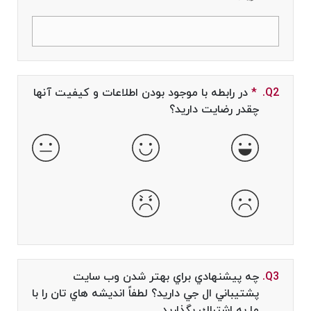
Q2.
*
Required field
در رابطه با موجود بودن اطلاعات و كيفيت آنها
چقدر رضايت داريد؟
خیلی خوب
خوب
طبیعی
بد
خیلی بد
Q3.
چه پيشنهادي براي بهتر شدن وب سايت
پشتيباني ال جي داريد؟ لطفاً انديشه هاي تان را با
ما به اشتراك بگذاريد.