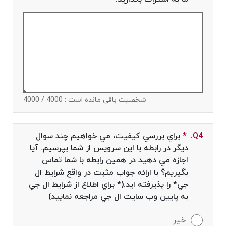
شخصیت باقی مانده است :
4000
/ 4000
Q4.
*
Required field
براي بررسي كيفيت، مي خواهيم چند سوال
ديگر در رابطه با اين سرويس از شما بپرسيم. آيا
اجازه مي دهيد در همين رابطه با شما تماس
بگيريم؟ با ارائه جواب مثبت در واقع شرايط ال
جي* را پذيرفته ايد.(* براي اطلاع از شرايط ال جي
به پايين وب سايت ال جي مراجعه نماييد)
خير