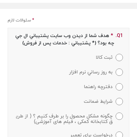
*
سئوالات لازم
Q1.
*
Required field
هدف شما از ديدن وب سايت پشتيباني ال جي
چه بود؟ (* پشتيباني : خدمات پس از فروش)
ثبت كالا
به روز رساني نرم افزار
دفترچه راهنما
شرايط ضمانت
چگونه مشکل محصول را بر طرف کنیم ؟ ( از طری
ق کتابخانه کمکی ، فیلم های آموزشی)
درخواست براي تعمير