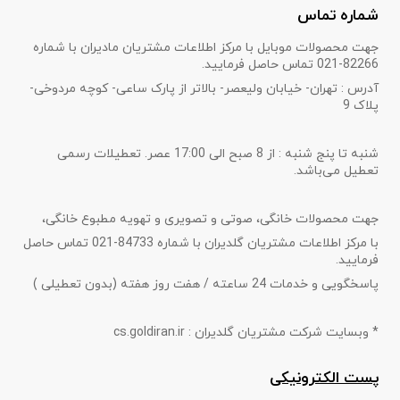
شماره تماس
جهت محصولات موبایل با مرکز اطلاعات مشتریان مادیران با شماره
82266-021 تماس حاصل فرمایید.
آدرس : تهران- خیابان ولیعصر- بالاتر از پارک ساعی- کوچه مردوخی-
پلاک 9
شنبه تا پنج شنبه : از 8 صبح الی 17:00 عصر. تعطیلات رسمی
تعطیل می‌باشد.
جهت محصولات خانگی، صوتی و تصویری و تهویه مطبوع خانگی،
با مرکز اطلاعات مشتریان گلدیران با شماره 84733-021 تماس حاصل
فرمایید.
پاسخگویی و خدمات 24 ساعته / هفت روز هفته (بدون تعطیلی )
* وبسایت شرکت مشتریان گلدیران : cs.goldiran.ir
پست الکترونیکی