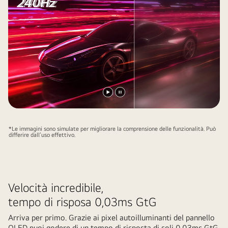
Riproduci
Metti
il
il
video
video
*Le immagini sono simulate per migliorare la comprensione delle funzionalità. Può
differire dall’uso effettivo.
in
pausa.
Velocità incredibile,
tempo di risposa 0,03ms GtG
Arriva per primo. Grazie ai pixel autoilluminanti del pannello
OLED puoi godere di un tempo di risposta di soli 0,03ms GtG,