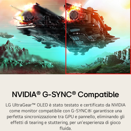
Tecnologia
incentrata
su
NVIDIA® G-SYNC® Compatible
un'esperienza
LG UltraGear™ OLED è stato testato e certificato da NVIDIA
di
come monitor compatibile con G-SYNC®: garantisce una
m
gioco
perfetta sincronizzazione tra GPU e pannello, eliminando gli
sempre
effetti di tearing e stuttering, per un'esperienza di gioco
fluida
fluida.