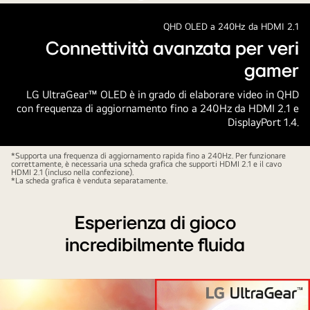
QHD OLED a 240Hz da HDMI 2.1
Connettività avanzata per veri
gamer
LG UltraGear™ OLED è in grado di elaborare video in QHD
con frequenza di aggiornamento fino a 240Hz da HDMI 2.1 e
DisplayPort 1.4.
*Supporta una frequenza di aggiornamento rapida fino a 240Hz. Per funzionare
correttamente, è necessaria una scheda grafica che supporti HDMI 2.1 e il cavo
HDMI 2.1 (incluso nella confezione).
*La scheda grafica è venduta separatamente.
Esperienza di gioco
incredibilmente fluida