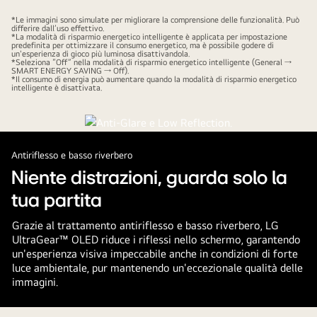
*Le immagini sono simulate per migliorare la comprensione delle funzionalità. Può
differire dall’uso effettivo.
*La modalità di risparmio energetico intelligente è applicata per impostazione
predefinita per ottimizzare il consumo energetico, ma è possibile godere di
un'esperienza di gioco più luminosa disattivandola.
*Seleziona “Off” nella modalità di risparmio energetico intelligente (General →
SMART ENERGY SAVING → Off).
*Il consumo di energia può aumentare quando la modalità di risparmio energetico
intelligente è disattivata.
Antiriflesso e basso riverbero
Niente distrazioni, guarda solo la
tua partita
Grazie al trattamento antiriflesso e basso riverbero, LG
UltraGear™ OLED riduce i riflessi nello schermo, garantendo
un'esperienza visiva impeccabile anche in condizioni di forte
luce ambientale, pur mantenendo un'eccezionale qualità delle
immagini.