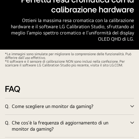
calibrazione hardware
Ottieni la massima resa cromatica con la calibrazione
hardware e il software LG Calibration Studio, sfruttando al
meglio l’ampio spettro cromatico e l’uniformità del display
OLED QHD di LG.
*Le immagini sono simulate per migliorare la comprensione delle funzionalità. Può
differire dall’uso effettivo.
*Il software e il sensore di calibrazione NON sono inclusi nella confezione. Per
scaricare il software LG Calibration Studio più recente, visita il sito LG.COM.
FAQ
Q.
Come scegliere un monitor da gaming?
Ve
tu
Q.
Che cos'è la frequenza di aggiornamento di un
Ve
monitor da gaming?
tu