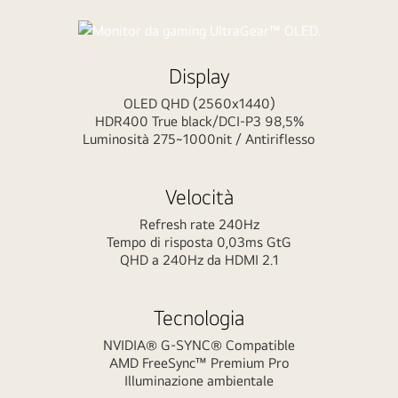
L'OLED si mette in gioco
Display
OLED QHD (2560x1440)
Entra in una nuova era del gaming con i monitor gaming
HDR400 True black/DCI-P3 98,5%
UltraGear™ OLED LG.
Luminosità 275~1000nit / Antiriflesso
Velocità
Refresh rate 240Hz
Tempo di risposta 0,03ms GtG
QHD a 240Hz da HDMI 2.1
Tecnologia
NVIDIA® G-SYNC® Compatible
AMD FreeSync™ Premium Pro
Illuminazione ambientale