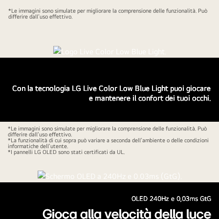
*Le immagini sono simulate per migliorare la comprensione delle funzionalità. Può
differire dall’uso effettivo.
Con la tecnologia LG Live Color Low Blue Light puoi giocare
e mantenere il confort dei tuoi occhi.
*Le immagini sono simulate per migliorare la comprensione delle funzionalità. Può
differire dall’uso effettivo.
*La funzionalità di cui sopra può variare a seconda dell’ambiente o delle condizioni
informatiche dell’utente.
*I pannelli LG OLED sono stati certificati da UL.
OLED 240Hz e 0,03ms GtG
Gioca alla velocità della luce