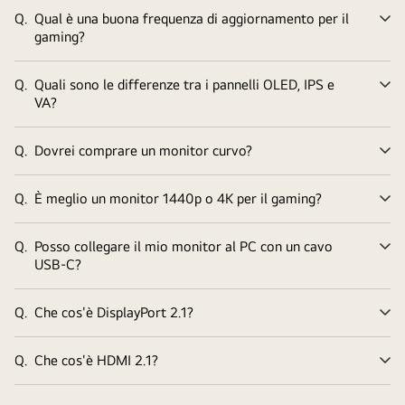
Q.
Qual è una buona frequenza di aggiornamento per il
Ve
gaming?
tu
Q.
Quali sono le differenze tra i pannelli OLED, IPS e
Ve
VA?
tu
Q.
Dovrei comprare un monitor curvo?
Ve
tu
Q.
È meglio un monitor 1440p o 4K per il gaming?
Ve
tu
Q.
Posso collegare il mio monitor al PC con un cavo
Ve
USB-C?
tu
Q.
Che cos'è DisplayPort 2.1?
Ve
tu
Q.
Che cos'è HDMI 2.1?
Ve
tu