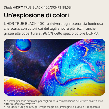
DisplayHDR™ TRUE BLACK 400/DCI-P3 98.5%
Un'esplosione di colori
L’HDR TRUE BLACK 400 fa rivivere ogni scena, sia luminosa
che scura, con colori dai dettagli ancora più ricchi, anche
grazie alla copertura al 98,5% dello spazio colore DCI-P3.
*Le immagini sono simulate per migliorare la comprensione delle funzionalità. Può
differire dall’uso effettivo.
*TrueBlack 400 è al 10% del livello medio dell’immagine e 1,5m:1 è il rapporto di