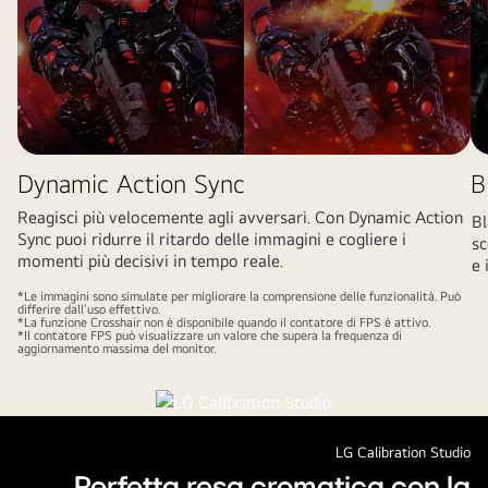
Dynamic Action Sync
B
Reagisci più velocemente agli avversari. Con Dynamic Action
Bl
Sync puoi ridurre il ritardo delle immagini e cogliere i
sc
momenti più decisivi in tempo reale.
e 
*Le immagini sono simulate per migliorare la comprensione delle funzionalità. Può
differire dall’uso effettivo.
*La funzione Crosshair non è disponibile quando il contatore di FPS è attivo.
*Il contatore FPS può visualizzare un valore che supera la frequenza di
aggiornamento massima del monitor.
LG Calibration Studio
Perfetta resa cromatica con la