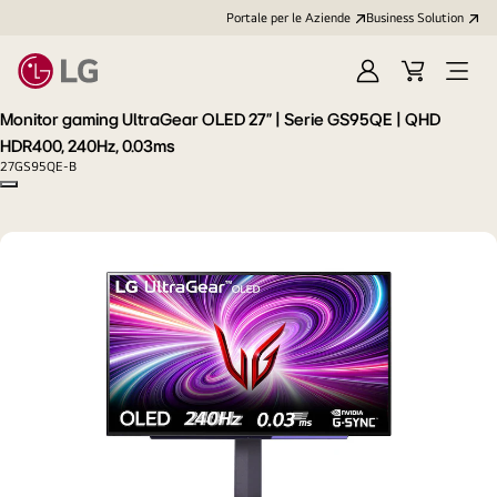
Portale per le Aziende
Business Solution
Accedi
Cart
Open
/
Menu
Monitor gaming UltraGear OLED 27" | Serie GS95QE | QHD
Registrati
HDR400, 240Hz, 0.03ms
27GS95QE-B
Copy model name