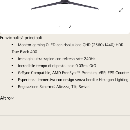
ope
gall
pop
Slide
Slide
precedente
successiva
Funzionalità principali
Monitor gaming OLED con risoluzione QHD (2560x1440) HDR
True Black 400
Immagini ultra-rapide con refresh rate 240Hz
Incredibile tempo di risposta: solo 0.03ms GtG
G-Sync Compatible, AMD FreeSync™ Premium, VRR, FPS Counter
Esperienza immersiva con design senza bordi e Hexagon Lighting
Regolazione Schermo: Altezza, Tilt, Swivel
Altro