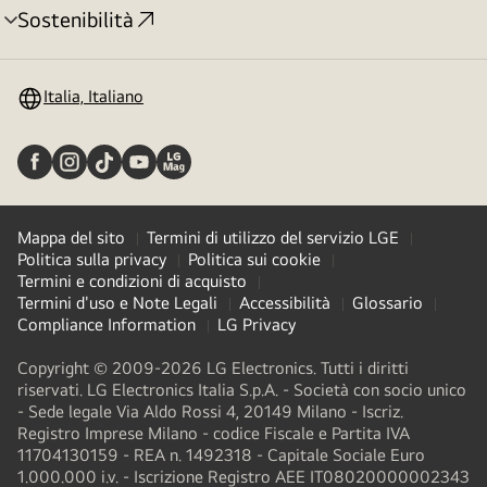
Sostenibilità
Attivazione
menu
Italia, Italiano
Mappa del sito
Termini di utilizzo del servizio LGE
Politica sulla privacy
Politica sui cookie
Termini e condizioni di acquisto
Termini d'uso e Note Legali
Accessibilità
Glossario
Compliance Information
LG Privacy
Copyright © 2009-2026 LG Electronics. Tutti i diritti
riservati. LG Electronics Italia S.p.A. - Società con socio unico
- Sede legale Via Aldo Rossi 4, 20149 Milano - Iscriz.
Registro Imprese Milano - codice Fiscale e Partita IVA
11704130159 - REA n. 1492318 - Capitale Sociale Euro
1.000.000 i.v. - Iscrizione Registro AEE IT08020000002343​