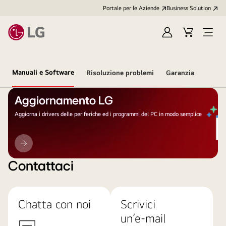
Portale per le Aziende
Business Solution
Accedi
Cart
Open
/
Menu
Registrati
Manuali e Software
Risoluzione problemi
Garanzia
Aggiornamento LG
Aggiorna i drivers delle periferiche ed i programmi del PC in modo semplice
Aggiornamento
LG
Contattaci
Chatta con noi
Scrivici
un’e-mail