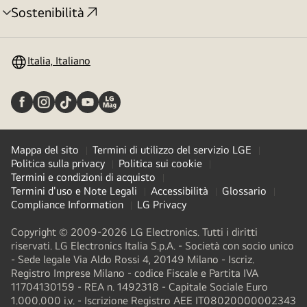
Sostenibilità
Attivazione
menu
Italia, Italiano
Mappa del sito
Termini di utilizzo del servizio LGE
Politica sulla privacy
Politica sui cookie
Termini e condizioni di acquisto
Termini d'uso e Note Legali
Accessibilità
Glossario
Compliance Information
LG Privacy
Copyright © 2009-2026 LG Electronics. Tutti i diritti
riservati. LG Electronics Italia S.p.A. - Società con socio unico
- Sede legale Via Aldo Rossi 4, 20149 Milano - Iscriz.
Registro Imprese Milano - codice Fiscale e Partita IVA
11704130159 - REA n. 1492318 - Capitale Sociale Euro
1.000.000 i.v. - Iscrizione Registro AEE IT08020000002343​