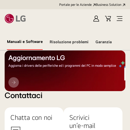
Portale per le Aziende
Business Solution
Accedi
Cart
Open
/
Menu
Registrati
Manuali e Software
Risoluzione problemi
Garanzia
Aggiornamento LG
Aggiorna i drivers delle periferiche ed i programmi del PC in modo semplice
Aggiornamento
LG
Contattaci
Chatta con noi
Scrivici
un’e-mail