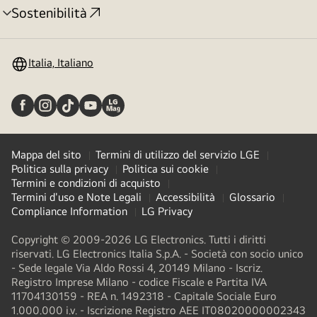
Sostenibilità
Attivazione
menu
Italia, Italiano
Mappa del sito
Termini di utilizzo del servizio LGE
Politica sulla privacy
Politica sui cookie
Termini e condizioni di acquisto
Termini d'uso e Note Legali
Accessibilità
Glossario
Compliance Information
LG Privacy
Copyright © 2009-2026 LG Electronics. Tutti i diritti
riservati. LG Electronics Italia S.p.A. - Società con socio unico
- Sede legale Via Aldo Rossi 4, 20149 Milano - Iscriz.
Registro Imprese Milano - codice Fiscale e Partita IVA
11704130159 - REA n. 1492318 - Capitale Sociale Euro
1.000.000 i.v. - Iscrizione Registro AEE IT08020000002343​