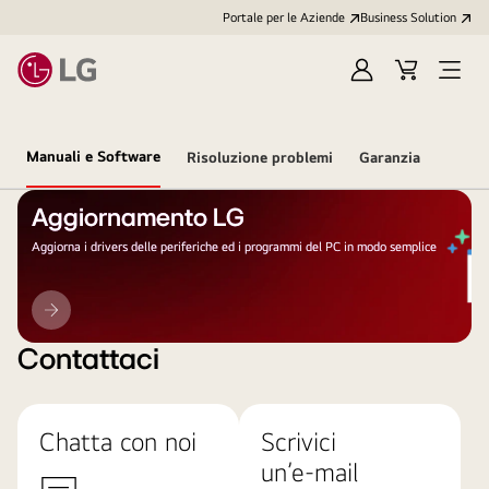
Portale per le Aziende
Business Solution
Accedi
Cart
Open
/
Menu
Registrati
Manuali e Software
Risoluzione problemi
Garanzia
Aggiornamento LG
Aggiorna i drivers delle periferiche ed i programmi del PC in modo semplice
Aggiornamento
LG
Contattaci
Chatta con noi
Scrivici
un’e-mail