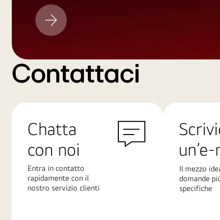
Aggiornamento
LG
Contattaci
Chatta
Scrivi
con noi
un’e-
Entra in contatto
Il mezzo ide
rapidamente con il
domande pi
nostro servizio clienti
specifiche
Scopri
Scopri