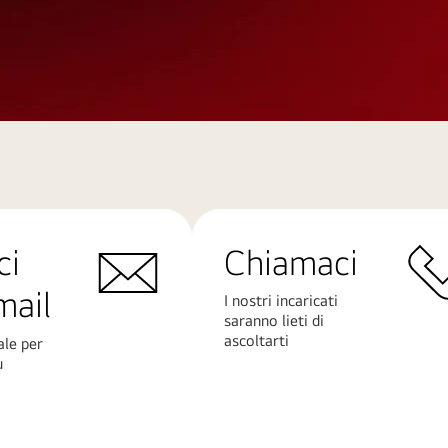
ci
Chiamaci
mail
I nostri incaricati
saranno lieti di
ascoltarti
ale per
ù
Scopri