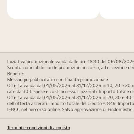
di
di
più
più
Iniziativa promozionale valida dalle ore 18:30 del 06/08/2026
Sconto cumulabile con le promozioni in corso, ad eccezione d
Benefits
Messaggio pubblicitario con finalità promozionale
Offerta valida dal 01/05/2026 al 31/12/2026 in 10, 20 e 30 m
rate da 30 € spese e costi accessori azzerati. Importo totale
Offerta valida dal 01/05/2026 al 31/12/2026 in 20, 30 e 40 m
dell’offerta azzerati. Importo totale del credito € 849. Impo
IEBCC nel percorso online. Salvo approvazione di Findomestic Ban
Termini e condizioni di acquisto