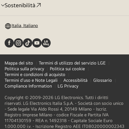
Sostenibilità
Attivazione
menu
Italia, Italiano
Mappa del sito
Termini di utilizzo del servizio LGE
Politica sulla privacy
Politica sui cookie
Termini e condizioni di acquisto
Termini d'uso e Note Legali
Accessibilità
Glossario
Compliance Information
LG Privacy
Copyright © 2009-2026 LG Electronics. Tutti i diritti
riservati. LG Electronics Italia S.p.A. - Società con socio unico
- Sede legale Via Aldo Rossi 4, 20149 Milano - Iscriz.
Registro Imprese Milano - codice Fiscale e Partita IVA
11704130159 - REA n. 1492318 - Capitale Sociale Euro
1.000.000 i.v. - Iscrizione Registro AEE IT08020000002343​