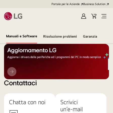
Portale per le Aziende
Business Solution
Accedi
Cart
Open
/
Menu
Registrati
Manuali e Software
Risoluzione problemi
Garanzia
Aggiornamento LG
Aggiorna i drivers delle periferiche ed i programmi del PC in modo semplice
Aggiornamento
LG
Contattaci
Chatta con noi
Scrivici
un’e-mail