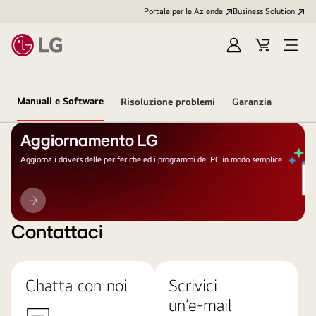
Portale per le Aziende
Business Solution
Accedi
Cart
Open
/
Menu
Registrati
Manuali e Software
Risoluzione problemi
Garanzia
Aggiornamento LG
Aggiorna i drivers delle periferiche ed i programmi del PC in modo semplice
Aggiornamento
LG
Contattaci
Chatta con noi
Scrivici
un’e-mail