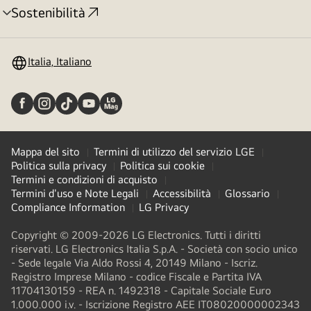
Sostenibilità
Attivazione
menu
Italia, Italiano
Mappa del sito
Termini di utilizzo del servizio LGE
Politica sulla privacy
Politica sui cookie
Termini e condizioni di acquisto
Termini d'uso e Note Legali
Accessibilità
Glossario
Compliance Information
LG Privacy
Copyright © 2009-2026 LG Electronics. Tutti i diritti
riservati. LG Electronics Italia S.p.A. - Società con socio unico
- Sede legale Via Aldo Rossi 4, 20149 Milano - Iscriz.
Registro Imprese Milano - codice Fiscale e Partita IVA
11704130159 - REA n. 1492318 - Capitale Sociale Euro
1.000.000 i.v. - Iscrizione Registro AEE IT08020000002343​