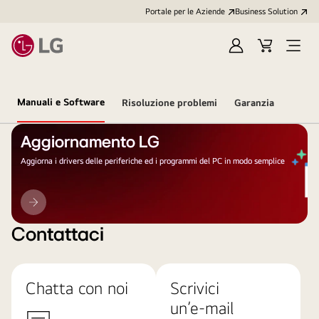
Portale per le Aziende
Business Solution
Accedi
Cart
Open
/
Menu
Registrati
Manuali e Software
Risoluzione problemi
Garanzia
Aggiornamento LG
Aggiorna i drivers delle periferiche ed i programmi del PC in modo semplice
Aggiornamento
LG
Contattaci
Chatta con noi
Scrivici
un’e-mail