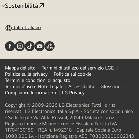
Sostenibilità
Attivazione
menu
Italia, Italiano
Mappa del sito
Termini di utilizzo del servizio LGE
Politica sulla privacy
Politica sui cookie
Termini e condizioni di acquisto
Termini d'uso e Note Legali
Accessibilità
Glossario
Compliance Information
LG Privacy
Copyright © 2009-2026 LG Electronics. Tutti i diritti
riservati. LG Electronics Italia S.p.A. - Società con socio unico
- Sede legale Via Aldo Rossi 4, 20149 Milano - Iscriz.
Registro Imprese Milano - codice Fiscale e Partita IVA
11704130159 - REA n. 1492318 - Capitale Sociale Euro
1.000.000 i.v. - Iscrizione Registro AEE IT08020000002343​