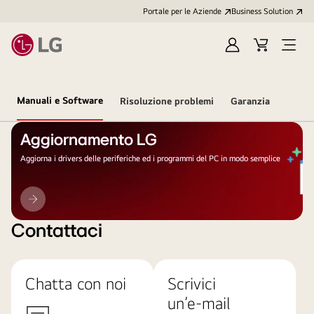
Portale per le Aziende
Business Solution
Accedi
Cart
Open
/
Menu
Registrati
Manuali e Software
Risoluzione problemi
Garanzia
Aggiornamento LG
Aggiorna i drivers delle periferiche ed i programmi del PC in modo semplice
Aggiornamento
LG
Contattaci
Chatta con noi
Scrivici
un’e-mail