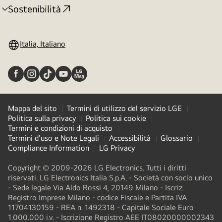
Sostenibilità
Attivazione
menu
Italia, Italiano
Mappa del sito
Termini di utilizzo del servizio LGE
Politica sulla privacy
Politica sui cookie
Termini e condizioni di acquisto
Termini d'uso e Note Legali
Accessibilità
Glossario
Compliance Information
LG Privacy
Copyright © 2009-2026 LG Electronics. Tutti i diritti
riservati. LG Electronics Italia S.p.A. - Società con socio unico
- Sede legale Via Aldo Rossi 4, 20149 Milano - Iscriz.
Registro Imprese Milano - codice Fiscale e Partita IVA
11704130159 - REA n. 1492318 - Capitale Sociale Euro
1.000.000 i.v. - Iscrizione Registro AEE IT08020000002343​