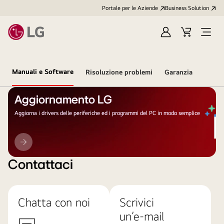
Portale per le Aziende
Business Solution
Accedi
Cart
Open
/
Menu
Registrati
Manuali e Software
Risoluzione problemi
Garanzia
Aggiornamento LG
Aggiorna i drivers delle periferiche ed i programmi del PC in modo semplice
Aggiornamento
LG
Contattaci
Chatta con noi
Scrivici
un’e-mail