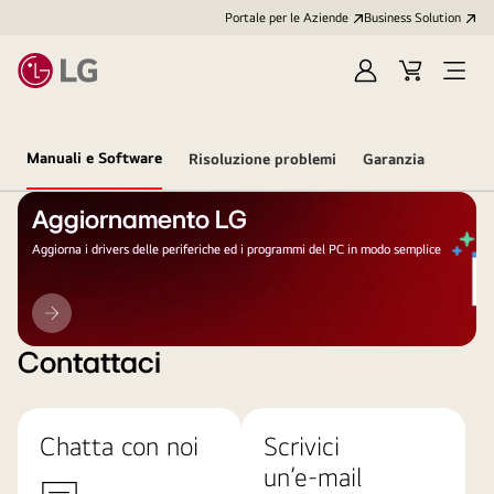
Portale per le Aziende
Business Solution
Accedi
Cart
Open
/
Menu
Registrati
Manuali e Software
Risoluzione problemi
Garanzia
Aggiornamento LG
Aggiorna i drivers delle periferiche ed i programmi del PC in modo semplice
Aggiornamento
LG
Contattaci
Chatta con noi
Scrivici
un’e-mail