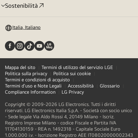
Sostenibilità
Attivazione
menu
Italia, Italiano
Mappa del sito
Termini di utilizzo del servizio LGE
Politica sulla privacy
Politica sui cookie
Termini e condizioni di acquisto
Termini d'uso e Note Legali
Accessibilità
Glossario
Compliance Information
LG Privacy
Copyright © 2009-2026 LG Electronics. Tutti i diritti
riservati. LG Electronics Italia S.p.A. - Società con socio unico
- Sede legale Via Aldo Rossi 4, 20149 Milano - Iscriz.
Registro Imprese Milano - codice Fiscale e Partita IVA
11704130159 - REA n. 1492318 - Capitale Sociale Euro
1.000.000 i.v. - Iscrizione Registro AEE IT08020000002343​