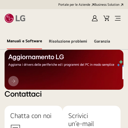
Portale per le Aziende
Business Solution
Accedi
Cart
Open
/
Menu
Registrati
Manuali e Software
Risoluzione problemi
Garanzia
Aggiornamento LG
Aggiorna i drivers delle periferiche ed i programmi del PC in modo semplice
Aggiornamento
LG
Contattaci
Chatta con noi
Scrivici
un’e-mail