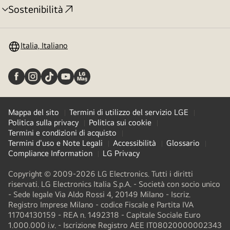
Sostenibilità
Attivazione
menu
Italia, Italiano
Mappa del sito
Termini di utilizzo del servizio LGE
Politica sulla privacy
Politica sui cookie
Termini e condizioni di acquisto
Termini d'uso e Note Legali
Accessibilità
Glossario
Compliance Information
LG Privacy
Copyright © 2009-2026 LG Electronics. Tutti i diritti
riservati. LG Electronics Italia S.p.A. - Società con socio unico
- Sede legale Via Aldo Rossi 4, 20149 Milano - Iscriz.
Registro Imprese Milano - codice Fiscale e Partita IVA
11704130159 - REA n. 1492318 - Capitale Sociale Euro
1.000.000 i.v. - Iscrizione Registro AEE IT08020000002343​