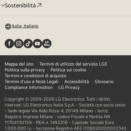
Sostenibilità
Attivazione
menu
Italia, Italiano
Mappa del sito
Termini di utilizzo del servizio LGE
Politica sulla privacy
Politica sui cookie
Termini e condizioni di acquisto
Termini d'uso e Note Legali
Accessibilità
Glossario
Compliance Information
LG Privacy
Copyright © 2009-2026 LG Electronics. Tutti i diritti
riservati. LG Electronics Italia S.p.A. - Società con socio unico
- Sede legale Via Aldo Rossi 4, 20149 Milano - Iscriz.
Registro Imprese Milano - codice Fiscale e Partita IVA
11704130159 - REA n. 1492318 - Capitale Sociale Euro
1.000.000 i.v. - Iscrizione Registro AEE IT08020000002343​