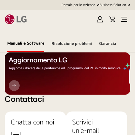
Portale per le Aziende
Business Solution
Accedi
Cart
Open
/
Menu
Registrati
Manuali e Software
Risoluzione problemi
Garanzia
Aggiornamento LG
Aggiorna i drivers delle periferiche ed i programmi del PC in modo semplice
Aggiornamento
LG
Contattaci
Chatta con noi
Scrivici
un’e-mail