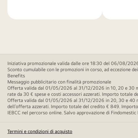
di
di
più
più
Iniziativa promozionale valida dalle ore 18:30 del 06/08/2026
Sconto cumulabile con le promozioni in corso, ad eccezione d
Benefits
Messaggio pubblicitario con finalità promozionale
Offerta valida dal 01/05/2026 al 31/12/2026 in 10, 20 e 30 m
rate da 30 € spese e costi accessori azzerati. Importo totale
Offerta valida dal 01/05/2026 al 31/12/2026 in 20, 30 e 40 m
dell’offerta azzerati. Importo totale del credito € 849. Impo
IEBCC nel percorso online. Salvo approvazione di Findomestic Ban
Termini e condizioni di acquisto