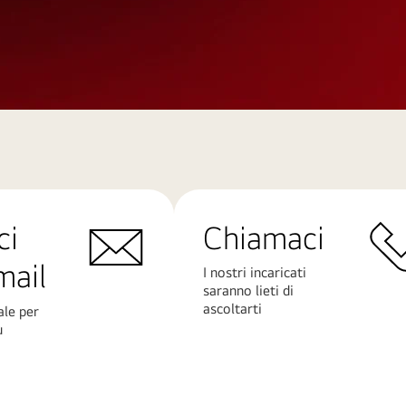
ci
Chiamaci
mail
I nostri incaricati
saranno lieti di
ascoltarti
ale per
ù
Scopri