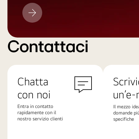
Aggiornamento
LG
Contattaci
Chatta
Scrivi
con noi
un’e-
Entra in contatto
Il mezzo ide
rapidamente con il
domande pi
nostro servizio clienti
specifiche
Scopri
Scopri