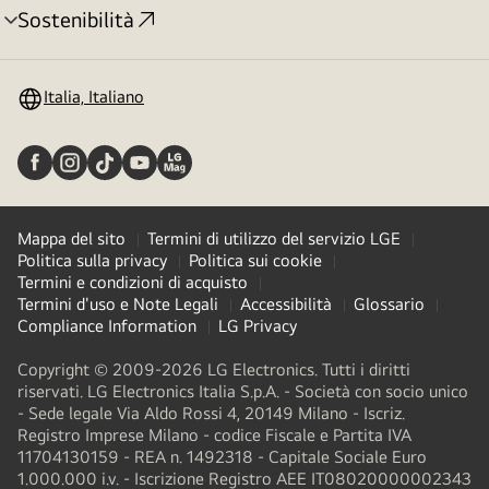
Sostenibilità
Attivazione
menu
Italia, Italiano
Mappa del sito
Termini di utilizzo del servizio LGE
Politica sulla privacy
Politica sui cookie
Termini e condizioni di acquisto
Termini d'uso e Note Legali
Accessibilità
Glossario
Compliance Information
LG Privacy
Copyright © 2009-2026 LG Electronics. Tutti i diritti
riservati. LG Electronics Italia S.p.A. - Società con socio unico
- Sede legale Via Aldo Rossi 4, 20149 Milano - Iscriz.
Registro Imprese Milano - codice Fiscale e Partita IVA
11704130159 - REA n. 1492318 - Capitale Sociale Euro
1.000.000 i.v. - Iscrizione Registro AEE IT08020000002343​