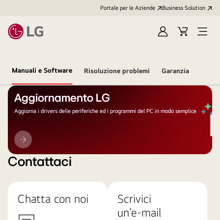
Portale per le Aziende
Business Solution
Accedi
Cart
Open
/
Menu
Registrati
Manuali e Software
Risoluzione problemi
Garanzia
Aggiornamento LG
Aggiorna i drivers delle periferiche ed i programmi del PC in modo semplice
Aggiornamento
LG
Contattaci
Chatta con noi
Scrivici
un’e-mail