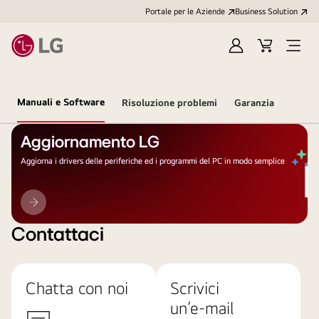
Portale per le Aziende
Business Solution
Accedi
Cart
Open
/
Menu
Registrati
Manuali e Software
Risoluzione problemi
Garanzia
Aggiornamento LG
Aggiorna i drivers delle periferiche ed i programmi del PC in modo semplice
Aggiornamento
LG
Contattaci
Chatta con noi
Scrivici
un’e-mail