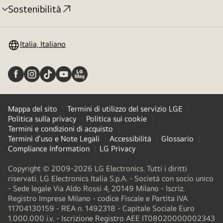
Sostenibilità
Attivazione
menu
Italia, Italiano
Mappa del sito
Termini di utilizzo del servizio LGE
Politica sulla privacy
Politica sui cookie
Termini e condizioni di acquisto
Termini d'uso e Note Legali
Accessibilità
Glossario
Compliance Information
LG Privacy
Copyright © 2009-2026 LG Electronics. Tutti i diritti
riservati. LG Electronics Italia S.p.A. - Società con socio unico
- Sede legale Via Aldo Rossi 4, 20149 Milano - Iscriz.
Registro Imprese Milano - codice Fiscale e Partita IVA
11704130159 - REA n. 1492318 - Capitale Sociale Euro
1.000.000 i.v. - Iscrizione Registro AEE IT08020000002343​