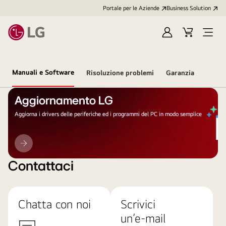
Portale per le Aziende
Business Solution
Accedi
Cart
Open
/
Menu
Registrati
Manuali e Software
Risoluzione problemi
Garanzia
Aggiornamento LG
Aggiorna i drivers delle periferiche ed i programmi del PC in modo semplice
Aggiornamento
LG
Contattaci
Chatta con noi
Scrivici
un’e-mail