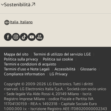
Sostenibilità
Attivazione
menu
Italia, Italiano
Mappa del sito
Termini di utilizzo del servizio LGE
Politica sulla privacy
Politica sui cookie
Termini e condizioni di acquisto
Termini d'uso e Note Legali
Accessibilità
Glossario
Compliance Information
LG Privacy
Copyright © 2009-2026 LG Electronics. Tutti i diritti
riservati. LG Electronics Italia S.p.A. - Società con socio unico
- Sede legale Via Aldo Rossi 4, 20149 Milano - Iscriz.
Registro Imprese Milano - codice Fiscale e Partita IVA
11704130159 - REA n. 1492318 - Capitale Sociale Euro
1.000.000 i.v. - Iscrizione Registro AEE IT08020000002343​