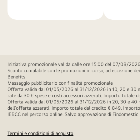
di
di
più
più
Iniziativa promozionale valida dalle ore 15:00 del 07/08/2026 
Sconto cumulabile con le promozioni in corso, ad eccezione d
Benefits
Messaggio pubblicitario con finalità promozionale
Offerta valida dal 01/05/2026 al 31/12/2026 in 10, 20 e 30 m
rate da 30 € spese e costi accessori azzerati. Importo totale
Offerta valida dal 01/05/2026 al 31/12/2026 in 20, 30 e 40 m
dell’offerta azzerati. Importo totale del credito € 849. Impo
IEBCC nel percorso online. Salvo approvazione di Findomestic Ban
Termini e condizioni di acquisto