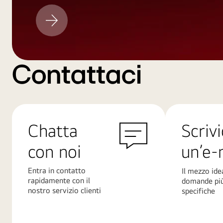
Aggiornamento
LG
Contattaci
Chatta
Scrivi
con noi
un’e-
Entra in contatto
Il mezzo ide
rapidamente con il
domande pi
nostro servizio clienti
specifiche
Scopri
Scopri