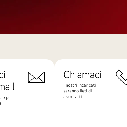
ci
Chiamaci
mail
I nostri incaricati
saranno lieti di
ascoltarti
ale per
ù
Scopri