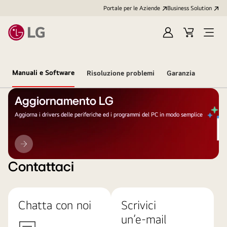
Portale per le Aziende
Business Solution
Accedi
Cart
Open
/
Menu
Registrati
Manuali e Software
Risoluzione problemi
Garanzia
Aggiornamento LG
Aggiorna i drivers delle periferiche ed i programmi del PC in modo semplice
Aggiornamento
LG
Contattaci
Chatta con noi
Scrivici
un’e-mail