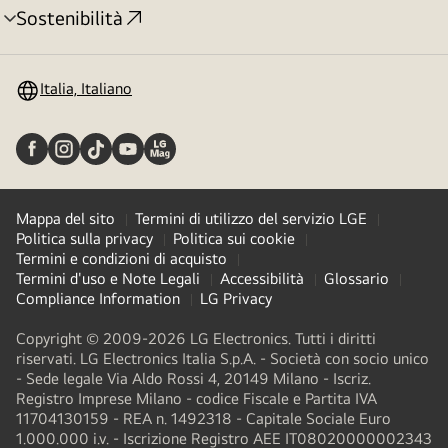
Sostenibilità
Attivazione
menu
Italia, Italiano
Mappa del sito
Termini di utilizzo del servizio LGE
Politica sulla privacy
Politica sui cookie
Termini e condizioni di acquisto
Termini d'uso e Note Legali
Accessibilità
Glossario
Compliance Information
LG Privacy
Copyright © 2009-2026 LG Electronics. Tutti i diritti
riservati. LG Electronics Italia S.p.A. - Società con socio unico
- Sede legale Via Aldo Rossi 4, 20149 Milano - Iscriz.
Registro Imprese Milano - codice Fiscale e Partita IVA
11704130159 - REA n. 1492318 - Capitale Sociale Euro
1.000.000 i.v. - Iscrizione Registro AEE IT08020000002343​