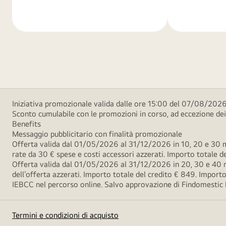
di
di
più
più
Iniziativa promozionale valida dalle ore 15:00 del 07/08/2026 
Sconto cumulabile con le promozioni in corso, ad eccezione d
Benefits
Messaggio pubblicitario con finalità promozionale
Offerta valida dal 01/05/2026 al 31/12/2026 in 10, 20 e 30 m
rate da 30 € spese e costi accessori azzerati. Importo totale
Offerta valida dal 01/05/2026 al 31/12/2026 in 20, 30 e 40 m
dell’offerta azzerati. Importo totale del credito € 849. Impo
IEBCC nel percorso online. Salvo approvazione di Findomestic Ban
Termini e condizioni di acquisto