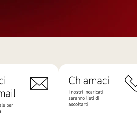
ci
Chiamaci
mail
I nostri incaricati
saranno lieti di
ascoltarti
ale per
ù
Scopri