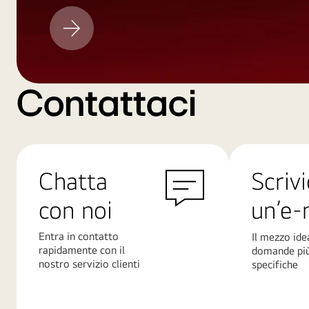
Aggiornamento
LG
Contattaci
Chatta
Scrivi
con noi
un’e-
Entra in contatto
Il mezzo ide
rapidamente con il
domande pi
nostro servizio clienti
specifiche
Scopri
Scopri