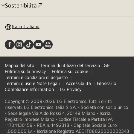
Sostenibilità
Attivazione
menu
Italia, Italiano
Mappa del sito
Termini di utilizzo del servizio LGE
Politica sulla privacy
Politica sui cookie
Termini e condizioni di acquisto
Termini d'uso e Note Legali
Accessibilità
Glossario
Compliance Information
LG Privacy
Copyright © 2009-2026 LG Electronics. Tutti i diritti
riservati. LG Electronics Italia S.p.A. - Società con socio unico
- Sede legale Via Aldo Rossi 4, 20149 Milano - Iscriz.
Registro Imprese Milano - codice Fiscale e Partita IVA
11704130159 - REA n. 1492318 - Capitale Sociale Euro
1.000.000 i.v. - Iscrizione Registro AEE IT08020000002343​