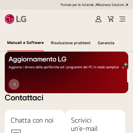
Portale per le Aziende
Business Solution
Accedi
Cart
Open
/
Menu
Registrati
Manuali e Software
Risoluzione problemi
Garanzia
Aggiornamento LG
Aggiorna i drivers delle periferiche ed i programmi del PC in modo semplice
Aggiornamento
LG
Contattaci
Chatta con noi
Scrivici
un’e-mail