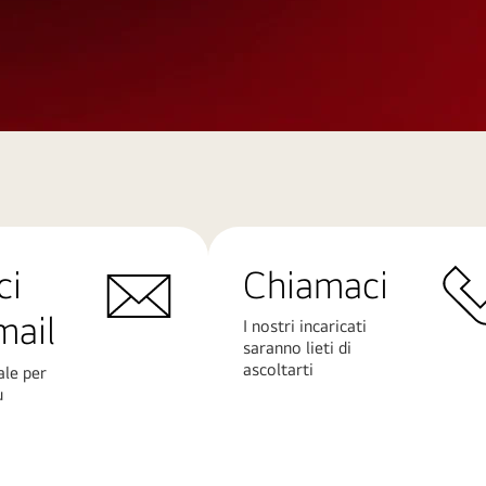
ci
Chiamaci
mail
I nostri incaricati
saranno lieti di
ascoltarti
ale per
ù
Scopri