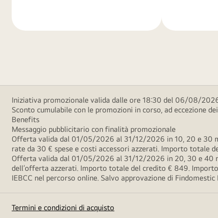
di
di
più
più
Iniziativa promozionale valida dalle ore 18:30 del 06/08/2026
Sconto cumulabile con le promozioni in corso, ad eccezione d
Benefits
Messaggio pubblicitario con finalità promozionale
Offerta valida dal 01/05/2026 al 31/12/2026 in 10, 20 e 30 m
rate da 30 € spese e costi accessori azzerati. Importo totale
Offerta valida dal 01/05/2026 al 31/12/2026 in 20, 30 e 40 m
dell’offerta azzerati. Importo totale del credito € 849. Impo
IEBCC nel percorso online. Salvo approvazione di Findomestic Ban
Termini e condizioni di acquisto