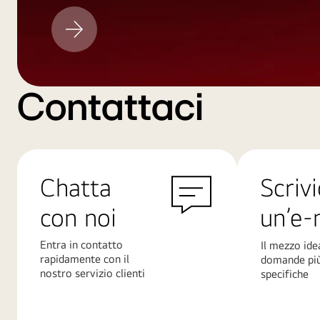
Aggiornamento
LG
Contattaci
Chatta
Scrivi
con noi
un’e-
Entra in contatto
Il mezzo ide
rapidamente con il
domande pi
nostro servizio clienti
specifiche
Scopri
Scopri