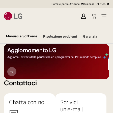
Portale per le Aziende
Business Solution
Accedi
Cart
Open
/
Menu
Registrati
Manuali e Software
Risoluzione problemi
Garanzia
Aggiornamento LG
Aggiorna i drivers delle periferiche ed i programmi del PC in modo semplice
Aggiornamento
LG
Contattaci
Chatta con noi
Scrivici
un’e-mail