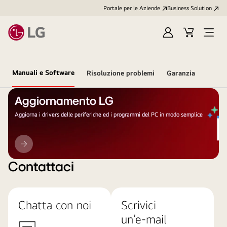
Portale per le Aziende
Business Solution
Accedi
Cart
Open
/
Menu
Registrati
Manuali e Software
Risoluzione problemi
Garanzia
Aggiornamento LG
Aggiorna i drivers delle periferiche ed i programmi del PC in modo semplice
Aggiornamento
LG
Contattaci
Chatta con noi
Scrivici
un’e-mail