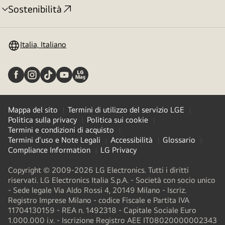
Sostenibilità
Attivazione
menu
Italia, Italiano
Mappa del sito
Termini di utilizzo del servizio LGE
Politica sulla privacy
Politica sui cookie
Termini e condizioni di acquisto
Termini d'uso e Note Legali
Accessibilità
Glossario
Compliance Information
LG Privacy
Copyright © 2009-2026 LG Electronics. Tutti i diritti
riservati. LG Electronics Italia S.p.A. - Società con socio unico
- Sede legale Via Aldo Rossi 4, 20149 Milano - Iscriz.
Registro Imprese Milano - codice Fiscale e Partita IVA
11704130159 - REA n. 1492318 - Capitale Sociale Euro
1.000.000 i.v. - Iscrizione Registro AEE IT08020000002343​