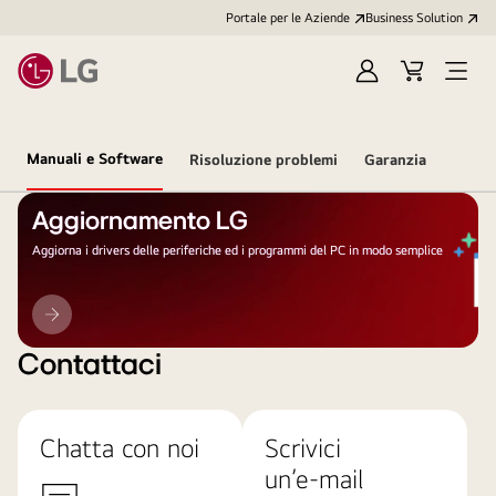
Portale per le Aziende
Business Solution
Accedi
Cart
Open
/
Menu
Registrati
Manuali e Software
Risoluzione problemi
Garanzia
Aggiornamento LG
Aggiorna i drivers delle periferiche ed i programmi del PC in modo semplice
Aggiornamento
LG
Contattaci
Chatta con noi
Scrivici
un’e-mail