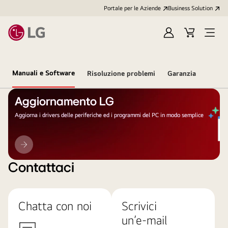
Portale per le Aziende
Business Solution
Accedi
Cart
Open
/
Menu
Registrati
Manuali e Software
Risoluzione problemi
Garanzia
Aggiornamento LG
Aggiorna i drivers delle periferiche ed i programmi del PC in modo semplice
Aggiornamento
LG
Contattaci
Chatta con noi
Scrivici
un’e-mail