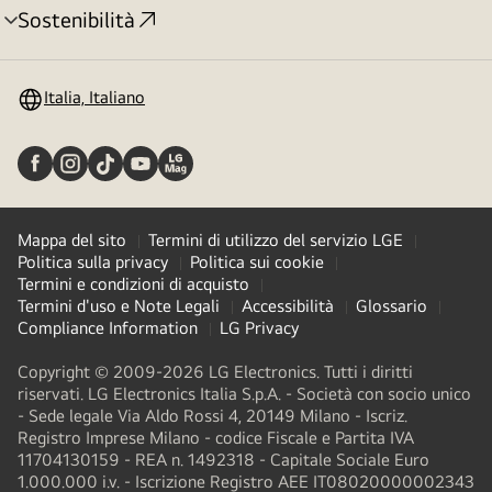
Sostenibilità
Attivazione
menu
Italia, Italiano
Mappa del sito
Termini di utilizzo del servizio LGE
Politica sulla privacy
Politica sui cookie
Termini e condizioni di acquisto
Termini d'uso e Note Legali
Accessibilità
Glossario
Compliance Information
LG Privacy
Copyright © 2009-2026 LG Electronics. Tutti i diritti
riservati. LG Electronics Italia S.p.A. - Società con socio unico
- Sede legale Via Aldo Rossi 4, 20149 Milano - Iscriz.
Registro Imprese Milano - codice Fiscale e Partita IVA
11704130159 - REA n. 1492318 - Capitale Sociale Euro
1.000.000 i.v. - Iscrizione Registro AEE IT08020000002343​