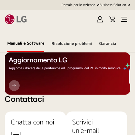
Portale per le Aziende
Business Solution
Accedi
Cart
Open
/
Menu
Registrati
Manuali e Software
Risoluzione problemi
Garanzia
Aggiornamento LG
Aggiorna i drivers delle periferiche ed i programmi del PC in modo semplice
Aggiornamento
LG
Contattaci
Chatta con noi
Scrivici
un’e-mail